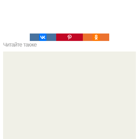
Читайте также
Каждая планета Солнечной системы вращается по
своей орбите это. Орбиты планет солнечной системы.