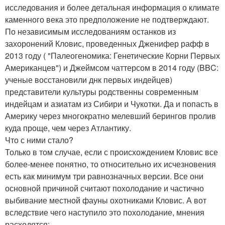
исследования и более детальная информация о климате
каменного века это предположение не подтверждают.
По независимым исследованиям останков из
захоронений Кловис, проведенных Дженифер рафф в
2013 году ( "Палеогеномика: Генетические Корни Первых
Американцев") и Джеймсом чаттерсом в 2014 году (BBC:
ученые восстановили днк первых индейцев)
представители культуры родственны современным
индейцам и азиатам из Сибири и Чукотки. Да и попасть в
Америку через многократно мелевший берингов пролив
куда проще, чем через Атлантику.
Что с ними стало?
Только в том случае, если с происхождением Кловис все
более-менее понятно, то относительно их исчезновения
есть как минимум три равнозначных версии. Все они
основной причиной считают похолодание и частично
выбивание местной фауны охотниками Кловис. А вот
вследствие чего наступило это похолодание, мнения
расходятся: