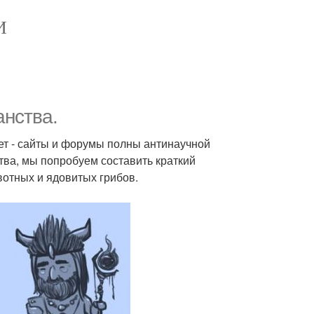
И
анства.
ет - сайты и форумы полны антинаучной
ва, мы попробуем составить краткий
отных и ядовитых грибов.