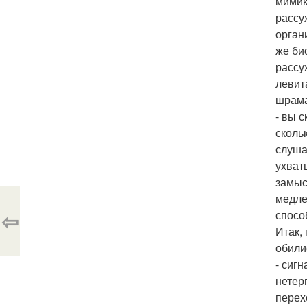
мимик
рассу
орган
же би
рассу
левит
шрама)
- вы 
сколь
слуша
ухват
замыс
медле
⇦
спосо
Итак,
обили
- сиг
нетер
перех