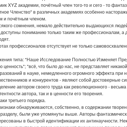
мик XYZ академии, почётный член того-то и сего - то фанта
тное Членство" в различных академиях особенно настораж
м и почётным членом.
сякого сомнения, немало действительно выдающихся людей 
 доступны пониманию только таким же профессионалам, а д
одят.
отах профессионалов отсутствует не только самовосхвален
ения типа: "Наше Исследование Полностью Изменяет Предс
ю ценность"; "всё, что было до нас, не представляет никак
разований в науке, немедленного огромного эффекта при н
ественников и конкурентов - являют собой достоверные с
еление автором своего труда как революционного - весьма 
тентности автора, так и в ценности его творения.
аки третьего порядка.
ризнаки обнаруживаются, собственно, в содержании творен
 разделу, были уже упомянуты выше. Авторы фантазмическ
ересованы в быстрой идентификации их антинаучности. Не