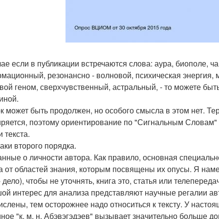
чае если в публикации встречаются слова: аура, биополе, ча
мационный, резонансно - волновой, психическая энергия, м
вой геном, сверхчувственный, астральный, - то можете быт
иной.
к может быть продолжен, но особого смысла в этом нет. Т
ряется, поэтому ориентирование по "Сигнальным Словам" 
 текста.
аки второго порядка.
анные о личности автора. Как правило, основная специаль
а от областей знания, которым посвящены их опусы. Я наме
 дело), чтобы не уточнять, книга это, статья или телепереда
ой интерес для анализа представляют научные регалии авт
ислены, тем осторожнее надо относиться к тексту. У насто
ное "к. м. н. Абэвэгэдэев" вызывает значительно больше д