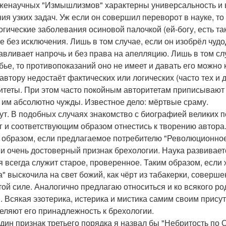
женаучных "Измышлизмов" характерны универсальность и 
ия узких задач. Уж если он совершил переворот в науке, то 
огические заболевания осиновой палочкой (ей-богу, есть так
все без исключения. Лишь в том случае, если он изобрёл чуд
авливает напрочь и без права на апелляцию. Лишь в том сл
бье, то противопоказаний оно не имеет и давать его можно 
 автору недостаёт фактических или логических (часто тех и д
итеты. При этом часто покойным авторитетам приписывают
 им абсолютно чужды. Известное дело: мёртвые сраму.
ут. В подобных случаях знакомство с биографией великих 
г и соответствующим образом отнестись к творению автора
 образом, если предлагаемое потребителю "Революционное 
 и очень достоверный признак брехологии. Наука развивает
я всегда служит старое, проверенное. Таким образом, если 
а" выскочила на свет божий, как чёрт из табакерки, соверше
той силе. Аналогично предлагаю относиться и ко всякого р
. Всякая эзотерика, истерика и мистика самим своим прису
еляют его принадлежность к брехологии.
дин признак третьего порядка я назвал бы "Небритость по 