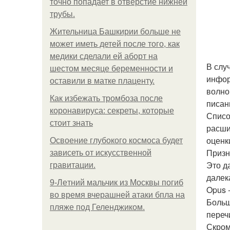
точно попадает в отверстие нижней
трубы.
Жительница Башкирии больше не
может иметь детей после того, как
медики сделали ей аборт на
В слу
шестом месяце беременности и
инфор
оставили в матке плаценту.
волно
Как избежать тромбоза после
писан
коронавируса: секреты, которые
Списо
стоит знать
расши
оценки
Освоение глубокого космоса будет
Призн
зависеть от искусственной
Это д
гравитации.
далек
9-Лeтний мaльчик из Москвы погиб
Opus -
во время вчерашней атаки бпла на
Больш
пляже под Геленджиком.
переч
Скром