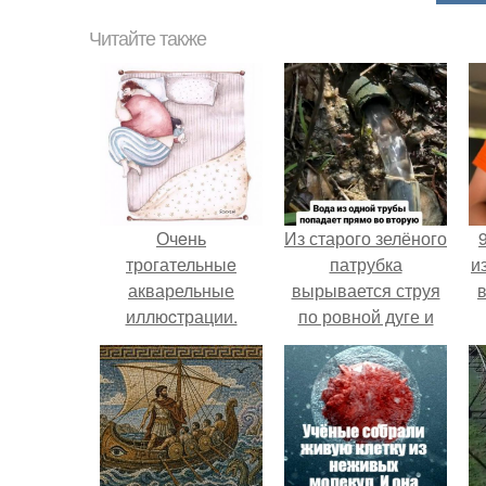
Читайте также
Очeнь
Из старого зелёного
трогательныe
патрубка
и
акварельные
вырывается струя
иллюcтрации.
по ровной дуге и
точно попадает в
отверстие нижней
трубы.