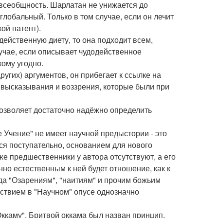
всеобщность. Шарлатан не унижается до
глобальный. Только в том случае, если он лечит
ой патент).
одейственную диету, то она подходит всем,
учае, если описывает чудодейственное
кому угодно.
ругих) аргументов, он прибегает к ссылке на
 высказывания и воззрения, которые были при
позволяет достаточно надёжно определить
.
Учение" не имеет научной предыстории - это
ся поступательно, основанием для нового
же предшественники у автора отсутствуют, а его
нно естественным к ней будет отношение, как к
ода "Озарениям", "наитиям" и прочим божьим
тствием в "Научном" опусе однозначно
Оккаму". Бритвой оккама был назван принцип,