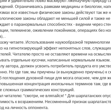
рии и удивительно ловко маскируют лженаучную природу с
ждений. Ограничиваясь рамками медицины и биологии, напо
измах все известные физические законы действуют так же 
ологические законы обладают не меньшей силой и также не
ждает о паранормальных способностях - видении через стен
ации, телекинезе, оживлении покойников, операциях без нож
, .
сказку читаете. Использование наукообразной терминологии 
ко на гипнотизирующий эффект непонятных слов, служащих 
телей. Читателю просто не оставляют времени на осмыслен
ывать отдельные кусочки, написанные нормальным языком. 
лу автора, должен усвоить потребитель продукта его умств
нно. Но где там, мы приучены (и вынужденно приучены) к с
б поглощения духовной пищи для мозга опаснее, чем для ж
 повышенная концентрация иноязычных терминов там, где 
е сложных грамматических конструкций.
нал читателю: "смотри, не вляпайся! " Для шарлатанских оп
пимость к возражениям. Несомненный признак шарлатанства 
од на личность оппонента.