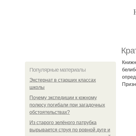
Кра
Книжн
белиб
Популярные материалы
опред
Экстернат в старших классах
Призн
школы
Почему экспедиции к южному
полюсу погибали при загадочных
обстоятельствах?
Из старого зелёного патрубка
вырывается струя по ровной дуге и