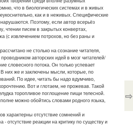
воих творений среди вполне разумных
мню, что в биологических системах и в живых
неукоснительно, как и в неживых. Специфические
 нарушаются. Поэтому, если автор всерьёз
у, чтении писем в закрытых конвертах,
а (с извлечением потрохов, но без раны и
рассчитано не столько на сознание читателя,
проводником авторских идей в мозг читателей/
ие словесного потока. Он только успевает
В них же и заключены мысли, которые, по
ований. По идее, читать бы надо вдумчиво,
корочтению. Вот и глотаем, не прожевав. Такой
⇨
елудка торопливое поглощение пищи телесной.
вполне можно обойтись словами родного языка,
усов характерны отсутствие сомнений и
- отсутствие реакции на критику по существу и