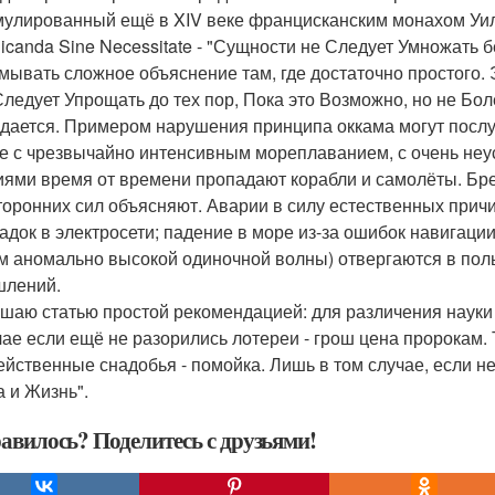
улированный ещё в XIV веке францисканским монахом Уилья
plicanda Sine Necessitate - "Сущности не Следует Умножать 
мывать сложное объяснение там, где достаточно простого.
Следует Упрощать до тех пор, Пока это Возможно, но не Бол
дается. Примером нарушения принципа оккама могут послу
е с чрезвычайно интенсивным мореплаванием, с очень не
иями время от времени пропадают корабли и самолёты. Бр
торонних сил объясняют. Аварии в силу естественных причи
адок в электросети; падение в море из-за ошибок навигации
м аномально высокой одиночной волны) отвергаются в пол
лений.
шаю статью простой рекомендацией: для различения науки
чае если ещё не разорились лотереи - грош цена пророкам. 
ейственные снадобья - помойка. Лишь в том случае, если не
а и Жизнь".
авилось? Поделитесь с друзьями!