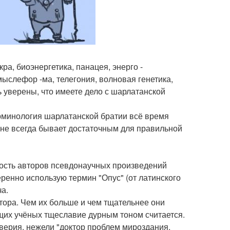
кра, биоэнергетика, панацея, энерго -
ыслефор -ма, телегония, волновая генетика,
ь уверены, что имеете дело с шарлатанской
ерминология шарлатанской братии всё время
не всегда бывает достаточным для правильной
ность авторов псевдонаучных произведений
ренно использую термин "Опус" (от латинского
ча.
ора. Чем их больше и чем тщательнее они
ящих учёных тщеславие дурным тоном считается.
оверия, нежели "доктор проблем мироздания,