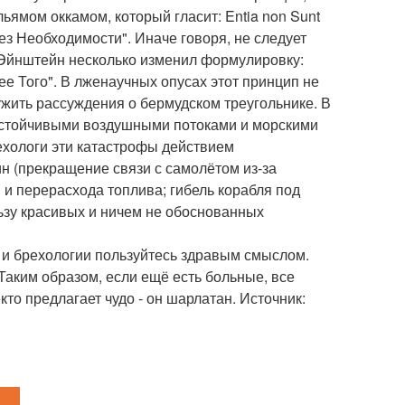
мом оккамом, который гласит: Entia non Sunt
без Необходимости". Иначе говоря, не следует
 Эйнштейн несколько изменил формулировку:
ее Того". В лженаучных опусах этот принцип не
жить рассуждения о бермудском треугольнике. В
устойчивыми воздушными потоками и морскими
ехологи эти катастрофы действием
н (прекращение связи с самолётом из-за
 и перерасхода топлива; гибель корабля под
ьзу красивых и ничем не обоснованных
 и брехологии пользуйтесь здравым смыслом.
Таким образом, если ещё есть больные, все
кто предлагает чудо - он шарлатан. Источник: