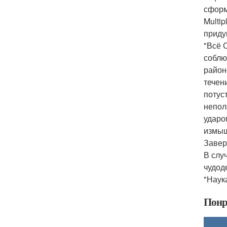
сформ
Multi
приду
"Всё 
соблю
район
течен
потус
непол
ударо
измыш
Завер
В слу
чудод
"Наук
Понр