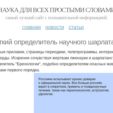
НАУКА ДЛЯ ВСЕХ ПРОСТЫМИ СЛОВАМ
самый лучший сайт c познавательной информацией.
главная
новости
статьи
ткий определитель научного шарлат
ые прилавки, страницы периодики, телепрограммы, интерн
ерды. Искренне сочувствуя жертвам лженауки и шарлатанст
елитель "Брехологии", подобно определителям опасных жив
аки первого порядка.