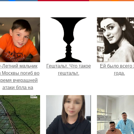
9-Лeтний мaльчик
Гештальт. Что такое
Ей было всего 
з Москвы погиб во
гештальт.
года.
время вчерашней
атаки бпла на
пляже под
Геленджиком.