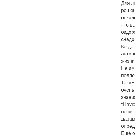
Для л
решен
онкол
- то 
оздор
снадо
Когда
автор
жизни
Не им
подло
Таким
очень
знани
"Наук
нечис
дарам
опред
Ещё о