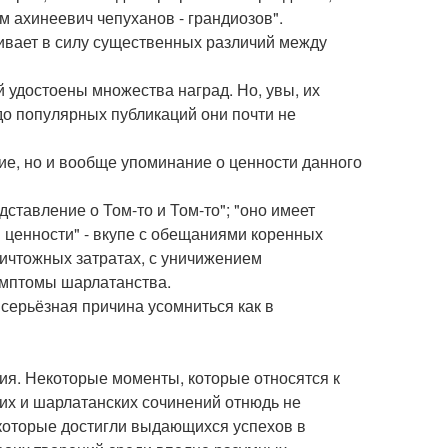
зм ахинеевич чепуханов - грандиозов".
ивает в силу существенных различий между
удостоены множества наград. Но, увы, их
о популярных публикаций они почти не
ие, но и вообще упоминание о ценности данного
тавление о Том-то и Том-то"; "оно имеет
ой ценности" - вкупе с обещаниями коренных
ичтожных затратах, с уничижением
имптомы шарлатанства.
серьёзная причина усомниться как в
ия. Некоторые моменты, которые относятся к
их и шарлатанских сочинений отнюдь не
которые достигли выдающихся успехов в