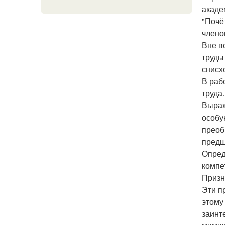
акаде
"Почё
члено
Вне в
труды
снисх
В раб
труда.
Выраж
особу
преоб
предш
Опред
компе
Призн
Эти п
этому
заинт