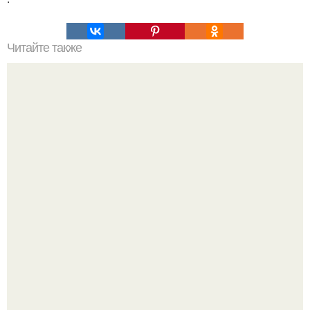
Читайте также
Это невероятное фото было сделано в чернобыле 24
апреля 1997 года.