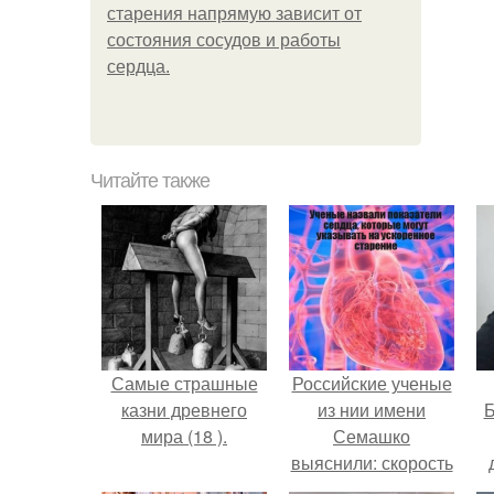
старения напрямую зависит от
состояния сосудов и работы
сердца.
Читайте также
Самые страшные
Российские ученые
казни древнего
из нии имени
Б
мира (18 ).
Семашко
выяснили: скорость
старения напрямую
к