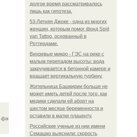
долгое время рассматривалось
лишь как гипотеза.
53-Летняя Джоке - одна из многих
женщин, которым помог фонд Spijt
van Tattoo, основанный в
Роттердаме.
Вихревые микро - ГЭС на реке с
малым перепадом высоты: вода
закручивается в бетонной камере и
вращает вертикальную турбину.
Жительница Башкирии больше не
может иметь детей после того, как
медики сделали ей аборт на
шестом месяце беременности и
⇦
оставили в матке плаценту.
Российские ученые из нии имени
Семашко выяснили: скорость