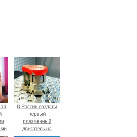
ая,
В России создали
й
первый
ми
плазменный
ыми
двигатель на
криптоне.