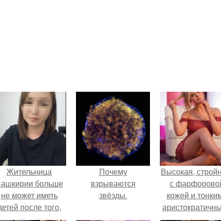
Жительница
Почему
Высокая, стройн
ашкирии больше
взрываются
с фарфорово
не может иметь
звёзды.
кожей и тонки
детей после того,
аристократичн
ак медики сделали
чертами, эль