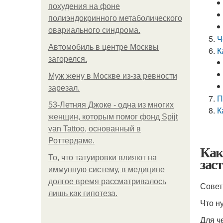
похудения на фоне
полиэндокринного метаболического
овариального синдрома.
Ч
Автомобиль в центре Москвы
К
загорелся.
Mуж жену в Москве из-за ревности
зарезал.
П
53-Летняя Джоке - одна из многих
К
женщин, которым помог фонд Spijt
van Tattoo, основанный в
Роттердаме.
Как
То, что татуировки влияют на
зас
иммунную систему, в медицине
долгое время рассматривалось
Совет
лишь как гипотеза.
Что н
Для ч