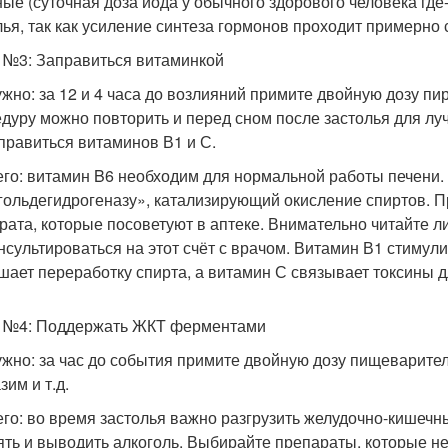
ные (суточная доза йода у обычного здорового человека где-
лья, так как усиление синтеза гормонов проходит примерно 
 №3: Заправиться витаминкой
ужно: за 12 и 4 часа до возлияний примите двойную дозу пи
дуру можно повторить и перед сном после застолья для лу
правиться витаминов В1 и С.
его: витамин B6 необходим для нормальной работы печени.
гольдегидрогеназу», катализирующий окисление спиртов. П
рата, которые посоветуют в аптеке. Внимательно читайте ли
нсультироваться на этот счёт с врачом. Витамин В1 стимул
шает переработку спирта, а витамин С связывает токсины 
 №4: Поддержать ЖКТ ферментами
ужно: за час до события примите двойную дозу пищеварите
им и т.д.
его: во время застолья важно разгрузить желудочно-кишечны
ять и выводить алкоголь. Выбирайте препараты, которые не