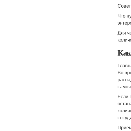
Совет
Что н
энтер
Для ч
колич
Как
Главн
Во вр
распа
самоч
Если 
остан
колич
сосуд
Прием