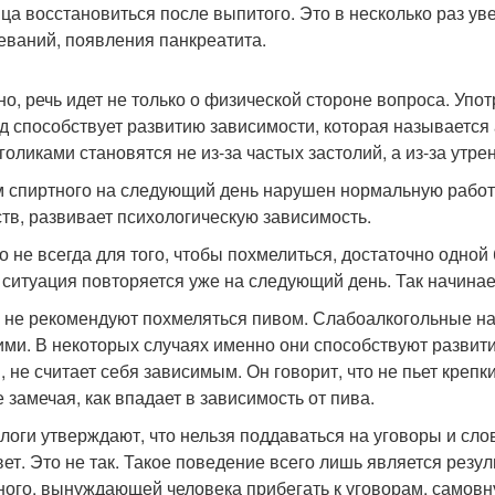
нца восстановиться после выпитого. Это в несколько раз ув
еваний, появления панкреатита.
но, речь идет не только о физической стороне вопроса. Упо
д способствует развитию зависимости, которая называется
голиками становятся не из-за частых застолий, а из-за утр
 спиртного на следующий день нарушен нормальную работ
тв, развивает психологическую зависимость.
о не всегда для того, чтобы похмелиться, достаточно одной
 ситуация повторяется уже на следующий день. Так начинает
 не рекомендуют похмеляться пивом. Слабоалкогольные на
ими. В некоторых случаях именно они способствуют развит
 не считает себя зависимым. Он говорит, что не пьет крепки
е замечая, как впадает в зависимость от пива.
логи утверждают, что нельзя поддаваться на уговоры и слов
ет. Это не так. Такое поведение всего лишь является резу
ного, вынуждающей человека прибегать к уговорам, самовн