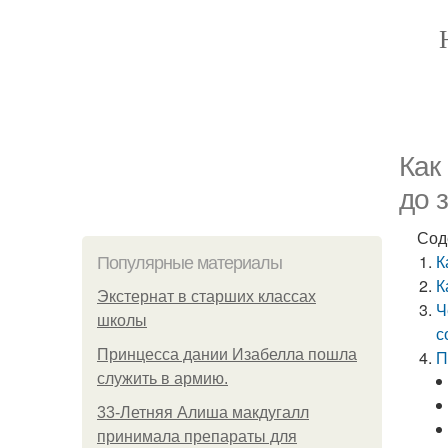
Как
до 
Сод
К
Популярные материалы
К
Экстернат в старших классах
Ч
школы
с
Принцесса дании Изабелла пошла
П
служить в армию.
33-Летняя Алиша макдугалл
принимала препараты для