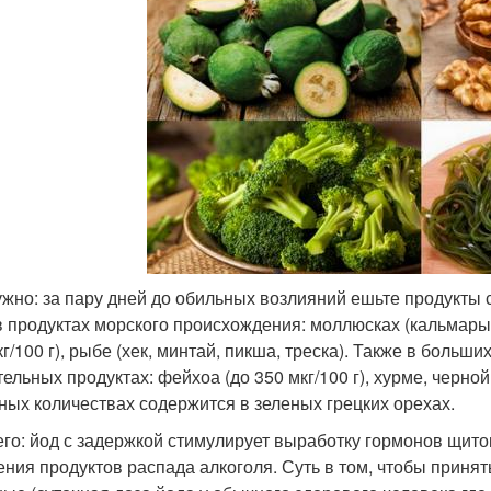
ужно: за пару дней до обильных возлияний ешьте продукты
в продуктах морского происхождения: моллюсках (кальмары, 
г/100 г), рыбе (хек, минтай, пикша, треска). Также в больш
тельных продуктах: фейхоа (до 350 мкг/100 г), хурме, черно
ных количествах содержится в зеленых грецких орехах.
его: йод с задержкой стимулирует выработку гормонов щито
ения продуктов распада алкоголя. Суть в том, чтобы принять