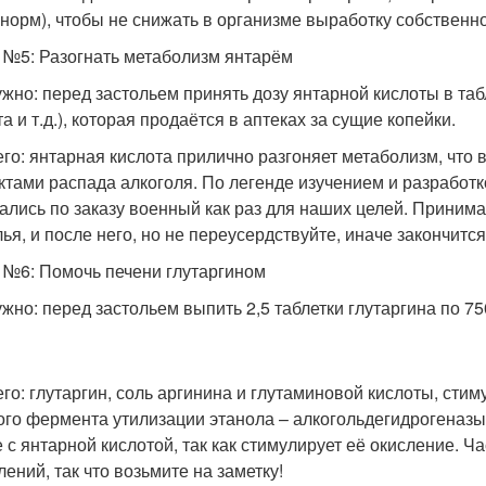
норм), чтобы не снижать в организме выработку собственн
 №5: Разогнать метаболизм янтарём
ужно: перед застольем принять дозу янтарной кислоты в таб
а и т.д.), которая продаётся в аптеках за сущие копейки.
его: янтарная кислота прилично разгоняет метаболизм, что 
ктами распада алкоголя. По легенде изучением и разработк
ались по заказу военный как раз для наших целей. Принима
ья, и после него, но не переусердствуйте, иначе закончится
 №6: Помочь печени глутаргином
ужно: перед застольем выпить 2,5 таблетки глутаргина по 750
его: глутаргин, соль аргинина и глутаминовой кислоты, сти
ого фермента утилизации этанола – алкогольдегидрогеназы.
е с янтарной кислотой, так как стимулирует её окисление. Ч
лений, так что возьмите на заметку!