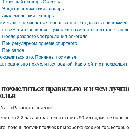
Толковый словарь Ожегова
Энциклопедический словарь
Академический словарь
ем лучше похмеляться после запоя. Что делать при похмел
ак похмелиться пивом. Нужно ли похмеляться и станет ли л
После разового употребления алкоголя
При регулярном приеме спиртного
При запое
охмелиться это. Причины похмелья
ак правильно похмеляться водкой. Как отойти от похмелья 
 похмелиться правильно и и чем лучше 
толья
 №1: «Разогнать печень»
ужно: за 2-3 часа до застолья выпить 50 мл водки, не больше
его: печень получит толчок к выработке ферментов, которы