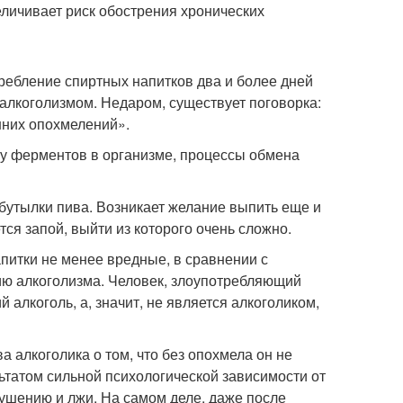
еличивает риск обострения хронических
требление спиртных напитков два и более дней
 алкоголизмом. Недаром, существует поговорка:
енних опохмелений».
у ферментов в организме, процессы обмена
 бутылки пива. Возникает желание выпить еще и
ся запой, выйти из которого очень сложно.
питки не менее вредные, в сравнении с
ию алкоголизма. Человек, злоупотребляющий
й алкоголь, а, значит, не является алкоголиком,
а алкоголика о том, что без опохмела он не
льтатом сильной психологической зависимости от
ушению и лжи. На самом деле, даже после