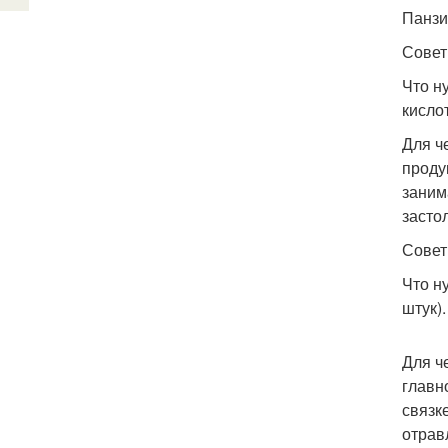
Панзи
Совет
Что н
кислот
Для ч
проду
заним
застол
Совет
Что н
штук).
Для ч
главн
связк
отрав