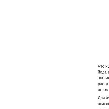
Что н
йода 
300 мк
расти
огром
Для ч
окисл