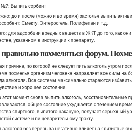
 №7: Выпить сорбент
ужно: до и после (можно и во время) застолья выпить акти
осорбент: Смекту, Энтеросгель, Полифепан и т.д.
его: для адсорбции вредных веществ в ЖКТ до того, как они
естве, указанном в инструкции к препарату.
 правильно похмеляться форум. Похме
ая причина, по которой не следует пить алкоголь утром пос
емя похмелья организм человека направляет все силы на 
да алкоголя. Все системы максимально стараются избавить 
увствие и хорошее состояние.
в этот момент снова выпить алкоголь, восстановительные 
авливаются, общее состояние ухудшается с течением врем
ества спиртного, выпитого накануне, получает серьезный у
истой системе и пищеварительному тракту.
 алкоголя без перерыва негативно влияет на слизистые обо