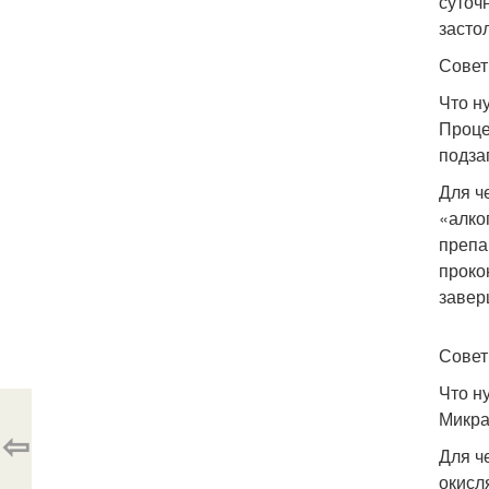
суточ
засто
Совет
Что н
Проце
подза
Для ч
«алко
препа
проко
завер
Совет
Что н
Микраз
⇦
Для ч
окисл