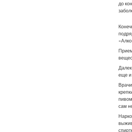
до ко
забол
Конеч
подря
«Алко
Прием
вещес
Далек
еще и
Врачи
крепк
пивом,
сам н
Нарко
выжив
спирт