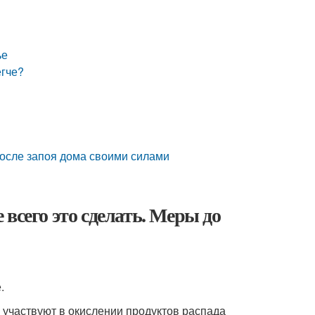
ье
егче?
после запоя дома своими силами
всего это сделать. Меры до
.
е участвуют в окислении продуктов распада