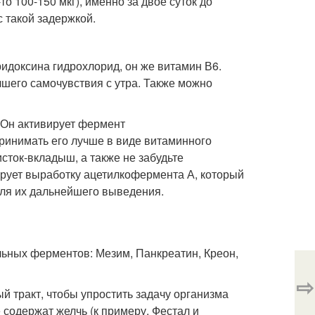
то 100-150 мкг), именно за двое суток до
с такой задержкой.
ридоксина гидрохлорид, он же витамин В6.
чшего самочувствия с утра. Также можно
 Он активирует фермент
ринимать его лучше в виде витаминного
сток-вкладыш, а также не забудьте
ирует выработку ацетилкофермента А, который
для их дальнейшего выведения.
льных ферментов: Мезим, Панкреатин, Креон,
⇨
й тракт, чтобы упростить задачу организма
 содержат желчь (к примеру, Фестал и