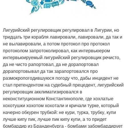
Лигурийский регулировщик регулировал в Лигурии, но
тридцать три корабля лавировали, лавировали, да так и
не вылавировали, а потом протокол про протокол
протоколом запротоколировал, как интервьюером
интервьюируемый лигурийский регулировщик речисто,
да не чисто рапортовал, да не дорапортовал
дорапортовывал да так зарапортовался про
размокропогодившуюся погоду что, дабы инцидент не
стал претендентом на судебный прецедент, лигурийский
регулировщик акклиматизировался в
неконституционном Константинополе, где хохлатые
хохотушки хохотом хохотали и кричали турке, который
начерно обкурен трубкой: не кури, турка, трубку, купи
лучше кипу пик, лучше пик кипу купи, а то придет
бомбардир из Бранденбурга - бомбами забомбардирует