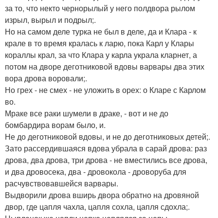
за то, что некто чернорылый у него полдвора рылом
изрыл, вырыл и подрыл;.
Но на самом деле турка не был в деле, да и Клара - к
крале в то время кралась к ларю, пока Карл у Клары
кораллы крал, за что Клара у карла украла кларнет, а
потом на дворе деготниковой вдовы варвары два этих
вора дрова воровали;.
Но грех - не смех - не уложить в орех: о Кларе с Карлом
во.
Мраке все раки шумели в драке, - вот и не до
бомбардира ворам было, и.
Не до деготниковой вдовы, и не до деготниковых детей;.
Зато рассердившаяся вдова убрала в сарай дрова: раз
дрова, два дрова, три дрова - не вместились все дрова,
и два дровосека, два - дровокола - дроворуба для
расчувствовавшейся варвары.
Выдворили дрова вширь двора обратно на дровяной
двор, где цапля чахла, цапля сохла, цапля сдохла;.