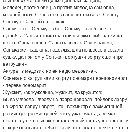
Цыпленок же цапли цепко цеплялся за цепь;.
Молодец против овец, а против молодца сам овца,
которой носит Сеня сено в сани, потом везет Сеньку
Соньку с Санькой на санках:
Санки - скок, Сеньку - в бок, Соньку - в лоб, все - в
сугроб, а Сашка только шапкой шишки сшиб, затем по
шоссе Саша пошел, Саша на шоссе Саше нашел;.
Сонька же - сашкина подружка шла по шоссе и сосала
сушку, да притом у Соньки - вертушки во рту еще и три
ватрушки -.
Аккурат в медовик, но ей не до медовика -.
Сонька и с ватрушками во рту пономаря перепономарит,
- перевыпономарит:
Жужжит, как жужелица, жужжит, да кружится:
Была у Фрола - Фролу на лавра наврала, пойдет к лавру
на Фрола лавру наврет, что - вахмистр с вахмистршей,
ротмистр с ротмистршей, что у ужа - ужата, а у ежа -
ежата, а у него высокопоставленный гость унес трость, и
вскоре опять пять ребят съели пять опят с полчетвертью