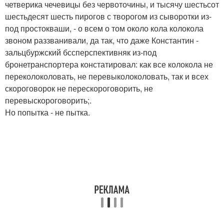
четверика чечевицы без червоточины, и тысячу шестьсот
шестьдесят шесть пирогов с творогом из сыворотки из-
под простокваши, - о всем о том около кола колокола
звоном раззванивали, да так, что даже Константин -
зальцбуржский бссперспективняк из-под
бронетранспортера констатировал: как все колокола не
переколоколовать, не перевыколоколовать, так и всех
скороговорок не перескороговорить, не
перевыскороговорить;.
Но попытка - не пытка.