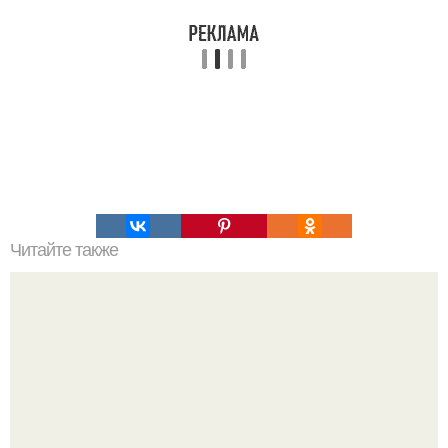
Читайте также
Это невероятное фото было сделано в чернобыле 24