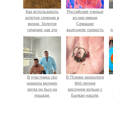
Как использовать
Российские ученые
золотое сечение в
из нии имени
жизни. Золотое
Семашко
сечение: как это
выяснили: скорость
п
работает.
старения напрямую
зависит от
состояния сосудов
и работы сердца.
В участника сво
В Пскове археологи
ударила молния,
800-летнее
когда он был на
височное кольцо с
лошади.
Балкан нашли.