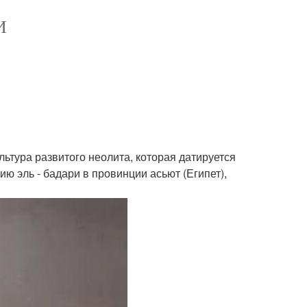
И
льтура развитого неолита, которая датируется
ию эль - бадари в провинции асьют (Египет),