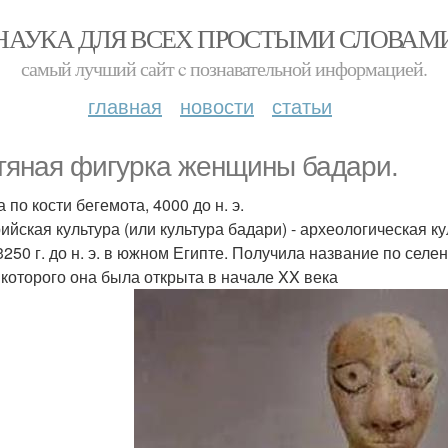
НАУКА ДЛЯ ВСЕХ ПРОСТЫМИ СЛОВАМ
самый лучший сайт c познавательной информацией.
главная
новости
статьи
тяная фигурка женщины бадари.
 по кости бегемота, 4000 до н. э.
ийская культура (или культура бадари) - археологическая ку
3250 г. до н. э. в южном Египте. Получила название по селен
 которого она была открыта в начале XX века