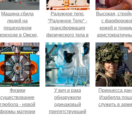
Машина сбила
Радужное тело.
Высокая, стройн
людей на
"Радужное Тело" -
с фарфорово
пешеходном
трансформация
кожей и тонки
ереходе в Омске,
физического тела в
аристократичн
пострадали 8
свет.
чертами, эль
человек.
выглядит так, б
сошла с полот
художника.
Физики
У вич и рака
Принцесса дан
существование
обнаружили
Изабелла пош
глюбола - новой
одинаковый
служить в арм
формы материи
препятствующий
подтвердили.
лечению механизм.