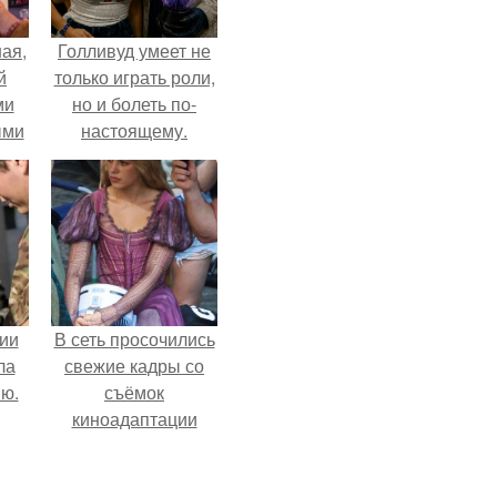
ая,
Голливуд умеет не
й
только играть роли,
ми
но и болеть по-
ыми
настоящему.
удто
на
ии
В сеть просочились
ла
свежие кадры со
ию.
съёмок
киноадаптации
"Рапунцель", и всё
внимание