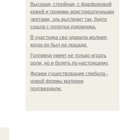
Высокая, стройная, с фарфоровой
кожей и тонкими аристократичными
чертами, эль выглядит так, будто
сошла с полотна художника.
В участника сво ударила молния,
когда он был на лошади.
Голливуд умеет не только играть
роли, но и болеть по-настоящему.
Физики существование глюбола -
новой формы материи
подтвердили.