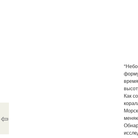
"Небо
форму
время
высот
Как с
корал
Морск
⇦
меняю
Обнар
иссле