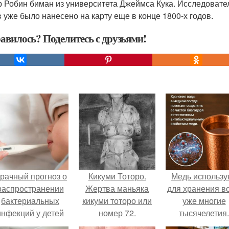
р Робин биман из университета Джеймса Кука. Исследовате
 уже было нанесено на карту еще в конце 1800-х годов.
авилось? Поделитесь с друзьями!
рачный прогноз о
Кикуми Тоторо.
Медь использу
распространении
Жертва маньяка
для хранения в
бактериальных
кикуми тоторо или
уже многие
инфекций у детей
номер 72.
тысячелетия.
вышел.