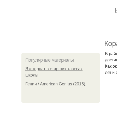
Кор
В рай
дости
Популярные материалы
Как о
Экстернат в старших классах
лет и 
школы
Гении / American Genius (2015).