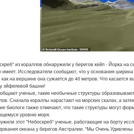
скреб" из кораллов обнаружили у берегов кейп - Йорка на 
 имеет. Исследователи сообщают, что у основания ширина эт
 как на вершине она сужается до 40 метров. Что касается 
у эйфелевой башни!
ообщают ученые, такие необычные структуры образовываютс
лов. Сначала кораллы нарастают на морских скалах, а затем
ие биологи также отмечают, что такие структуры могут фор
щемуся уровню моря.
ужили этот "Небоскреб" ученые, работающие на борту иссле
дования океана у берегов Австралии. "Мы Очень Удивлены 