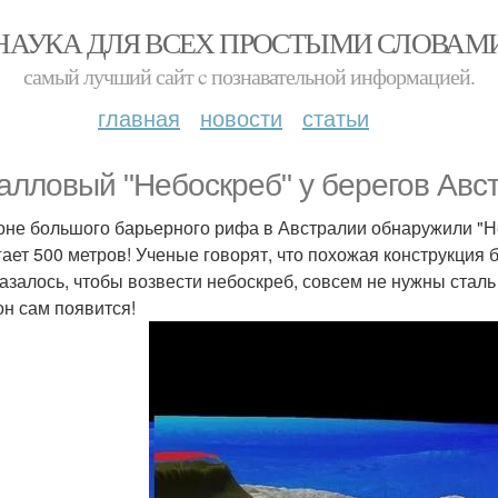
НАУКА ДЛЯ ВСЕХ ПРОСТЫМИ СЛОВАМ
самый лучший сайт c познавательной информацией.
главная
новости
статьи
алловый "Небоскреб" у берегов Авс
оне большого барьерного рифа в Австралии обнаружили "Н
гает 500 метров! Ученые говорят, что похожая конструкция 
казалось, чтобы возвести небоскреб, совсем не нужны сталь
он сам появится!