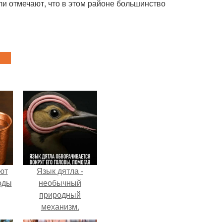
ли отмечают, что в этом районе большинство
ют
Язык дятла -
оды
необычный
природный
механизм.