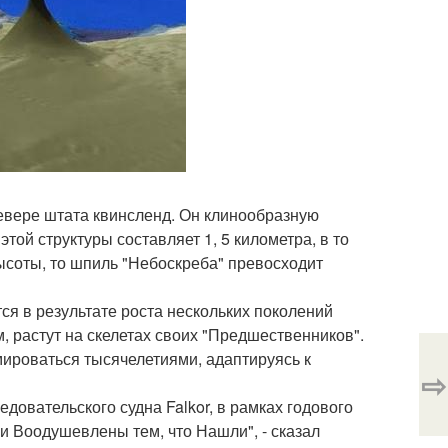
севере штата квинсленд. Он клинообразную
ой структуры составляет 1, 5 километра, в то
высоты, то шпиль "Небоскреба" превосходит
я в результате роста нескольких поколений
, растут на скелетах своих "Предшественников".
мироваться тысячелетиями, адаптируясь к
⇨
довательского судна Falkor, в рамках годового
и Воодушевлены тем, что Нашли", - сказал