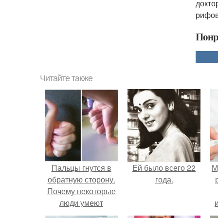
докто
рифов
Понр
Читайте также
Пальцы гнутся в
Ей было всего 22
М
обратную сторону.
года.
Почему некоторые
люди умеют
выгибать палец в