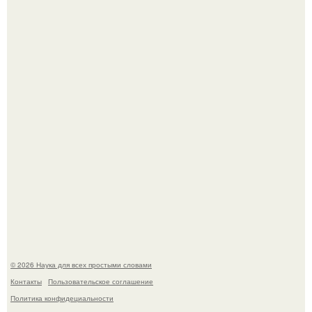
Mуж жену в Москве из-за ревности зарезал.
Мистические тайны кельнского собора.
© 2026 Наука для всех простыми словами
Контакты
Пользовательское соглашение
Политика конфидециальности