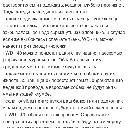
растворителем и подождать, когда он глубоко проникнет.
Тогда посуда разъединится с легкостью.
- так же ведешка поможет снять с пальца тугое кольцо.
- чтобы застежка - молния хорошо открывалась и
закрывалась, ее надо сбрызнуть из баллончика. В случае
если же вы боитесь испачкать ткань, WD - 40 можно
нанести при помощи кисточки.
- WD - 40 можно применять для отпугивания насекомых
(тараканов, муравьев, ос. Обработанные этим
средством места насекомые будут избегать.
- так же можно защитить предметы от собак и других
животных. Ваш щенок перестанет грызть обработанные
ведешкой провода, а взрослые собаки не будут рыть
ямы на вашей клумбе.
- если голубям приглянулся ваш балкон или подоконник
и вам надоело постоянно убирать птичий помет и перья,
то WD - 40 избавит от этих проблем. Обработайте
поверхности аэрозолем - и голуби забудут к вам дорогу.