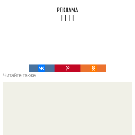
Читайте также
Это невероятное фото было сделано в чернобыле 24