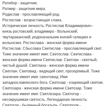
Ратибор - защитник.
Ратмир - защитник мира.
Родислав - прославляющий род.
Ростислав - возрастающая слава.
Историческая личность: Ростислав Владимирович -
князь ростовский, владимиро - Волынский;
тмутараканский; родоначальник князей галицких и
волынских. Ростислава - женская форма имени
Ростислав. Сбыслава Светислав - прославляющий свет.
Тоже значение имеет имя: Светослав. Светислава -
женская форма имени Светислав. Светлан - светлый,
чистый душой. Светлана - женская форма имени
Светлан. Световид - видящий свет, прозорливый. Тоже
значение имеет имя: свентовид. Имя
западнославянского бога. Светозар - озаряющий светом.
Светозара - женская форма имени Светозар. Тоже
значение имеет имя: Светлозара. Святогор -
несокрушимая святость. Легендарная личность:
Святогор - былинный богатырь. Святополк -