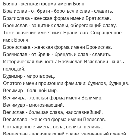
Бояна - женская форма имени Боян.
Братислав - от брати - бороться и слав - славить.
Братислава - женская форма имени Братислав.
Бронислав - защитник славы, оберегающий славу.
Тоже значение имеет имя: Бранислав. Сокращенное
имя: Броня.
Бронислава - женская форма имени Бронислав.
Брячислав - от брячи - бряцать и слав - славить.
Историческая личность: Брячислав Изяславич - князь
полоцкий.
Будимир - миротворец.
От этого имени произошли фамилии: будилов, будищев.
Велимир - большой мир.
Велимира - женская форма имени Велимир.
Велимудр - многознающий.
Велислав - большая слава, наиславнейший.
Велислава - женская форма имени Велислав.
Сокращенные имена: вела, велика, величка.
Венцеслав - посвящающий славе, увенчанный славой.