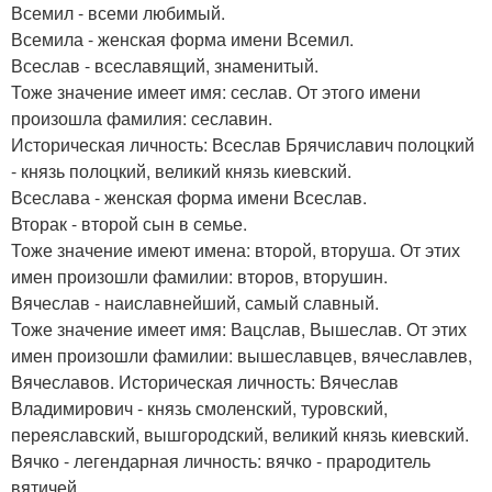
Всемил - всеми любимый.
Всемила - женская форма имени Всемил.
Всеслав - всеславящий, знаменитый.
Тоже значение имеет имя: сеслав. От этого имени
произошла фамилия: сеславин.
Историческая личность: Всеслав Брячиславич полоцкий
- князь полоцкий, великий князь киевский.
Всеслава - женская форма имени Всеслав.
Вторак - второй сын в семье.
Тоже значение имеют имена: второй, вторуша. От этих
имен произошли фамилии: второв, вторушин.
Вячеслав - наиславнейший, самый славный.
Тоже значение имеет имя: Вацслав, Вышеслав. От этих
имен произошли фамилии: вышеславцев, вячеславлев,
Вячеславов. Историческая личность: Вячеслав
Владимирович - князь смоленский, туровский,
переяславский, вышгородский, великий князь киевский.
Вячко - легендарная личность: вячко - прародитель
вятичей.