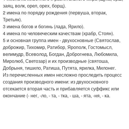
заяц, волк, орел, орех, борщ).
2 имена по порядку рождения (первуша, вторак,
Третьяк).
3 имена богов и богинь (лада, Ярило).
4 имена по человеческим качествам (храбр, Стоян).
5 и основная группа имен - двухосновные (Святослав,
доброжир, Тихомир, Ратибор, Ярополк, Гостомысл,
велимудр, Всеволод, Богдан, Доброгнева, Любомила,
Миролюб, Светозар) и их производные (святоша,
Добрыня, тишило, Ратиша, Путята, ярилка, Милонег.
Из перечисленных имен несложно проследить процесс
создания производного имени: из двухосновного
отсекается вторая часть и прибавляется суффикс или
окончание (- нег, -ло, - та, - тка, - ша, - ята, -ня, - ка.