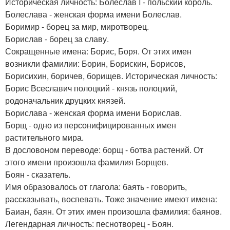
Историческая личность: Болеслав I - польский король.
Болеслава - женская форма имени Болеслав.
Боримир - борец за мир, миротворец.
Борислав - борец за славу.
Сокращенные имена: Борис, Боря. От этих имен
возникли фамилии: Борин, Борискин, Борисов,
Борисихин, боричев, борищев. Историческая личность:
Борис Всеславич полоцкий - князь полоцкий,
родоначальник друцких князей.
Борислава - женская форма имени Борислав.
Борщ - одно из персонифицированных имен
растительного мира.
В дословоном переводе: борщ - ботва растений. От
этого имени произошла фамилия Борщев.
Боян - сказатель.
Имя образовалось от глагола: баять - говорить,
рассказывать, воспевать. Тоже значение имеют имена:
Баиан, баян. От этих имен произошла фамилия: баянов.
Легендарная личность: песнотворец - Боян.