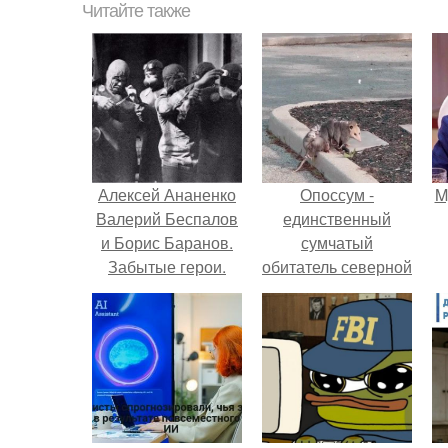
Читайте также
Алексей Ананенко
Опоссум -
M
Валерий Беспалов
единственный
и Борис Баранов.
сумчатый
Забытые герои.
обитатель северной
Чернобыльские
америки.
дайверы.