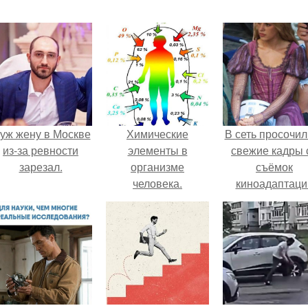
уж жену в Москве
Химические
В сеть просочил
из-за ревности
элементы в
свежие кадры 
зарезал.
организме
съёмок
человека.
киноадаптаци
"Рапунцель", и 
внимание
моментальн
оказалось
приковано к Ти
крофт.