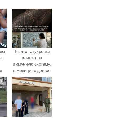
ись
То, что татуировки
со
влияют на
иммунную систему,
и
в медицине долгое
всё
время
рассматривалось
о
лишь как гипотеза.
ган