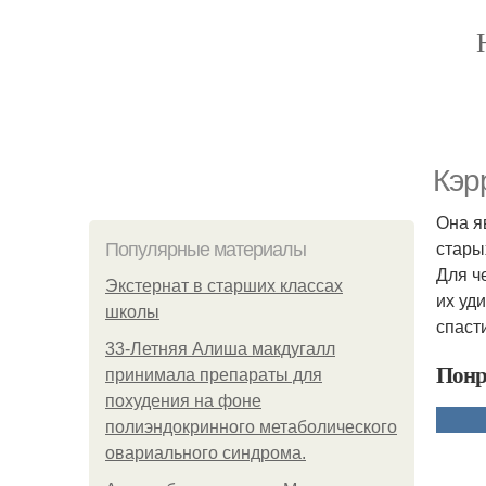
Кэр
Она я
стары
Популярные материалы
Для ч
Экстернат в старших классах
их уд
школы
спаст
33-Летняя Алиша макдугалл
Понр
принимала препараты для
похудения на фоне
полиэндокринного метаболического
овариального синдрома.