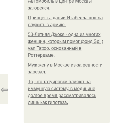
Автомобиль в центре Москвы
загорелся.
Принцесса дании Изабелла пошла
служить в армию.
53-Летняя Джоке - одна из многих
женщин, которым помог фонд Spijt
van Tattoo, основанный в
Роттердаме.
Mуж жену в Москве из-за ревности
зарезал.
То, что татуировки влияют на
⇦
иммунную систему, в медицине
долгое время рассматривалось
лишь как гипотеза.