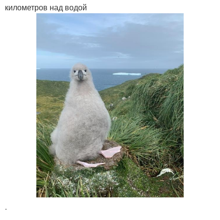
километров над водой
.