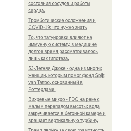
состояния сосудов и работы
сердца.
Тромботические осложнения и
COVID-19: что нужно знать
То, что татуировки влияют на
иммунную систему, в медицине
долгое время рассматривалось
лишь как гипотеза.
53-Летняя Джоке - одна из многих
женщин, которым помог фонд Spijt
van Tattoo, основанный в
Роттердаме.
Вихревые микро - ГЭС на реке с
малым перепадом высоты: вода
закручивается в бетонной камере и
вращает вертикальную турбину.
Трамп двойку за свою грамотность