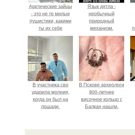
Арктические зайцы
Язык дятла -
- это не те милые
необычный
пушистики, какими
природный
ты их себе
механизм.
п
представляешь.
В участника сво
В Пскове археологи
ударила молния,
800-летнее
когда он был на
височное кольцо с
лошади.
Балкан нашли.