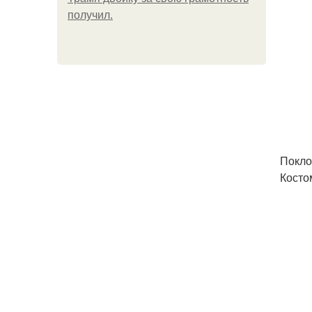
получил.
Покло
Косто