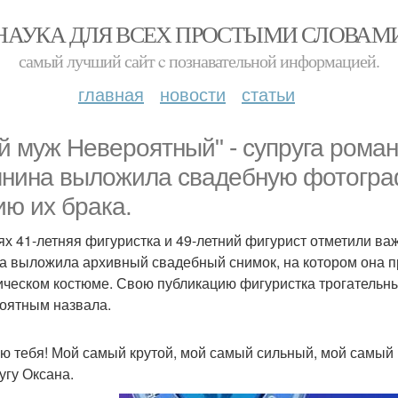
НАУКА ДЛЯ ВСЕХ ПРОСТЫМИ СЛОВАМ
самый лучший сайт c познавательной информацией.
главная
новости
статьи
й муж Невероятный" - супруга рома
нина выложила свадебную фотограф
ию их брака.
ях 41-летняя фигуристка и 49-летний фигурист отметили важн
а выложила архивный свадебный снимок, на котором она пр
ическом костюме. Свою публикацию фигуристка трогательн
оятным назвала.
ю тебя! Мой самый крутой, мой самый сильный, мой самый 
угу Оксана.