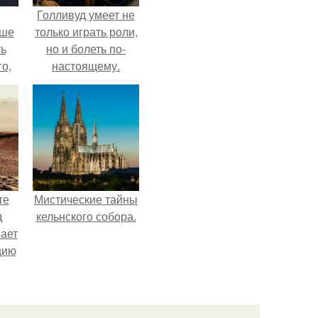
Голливуд умеет не
ьше
только играть роли,
ть
но и болеть по-
го,
настоящему.
али
стом
 и
ке
те
Мистические тайны
д
кельнского собора.
мает
цию
6.