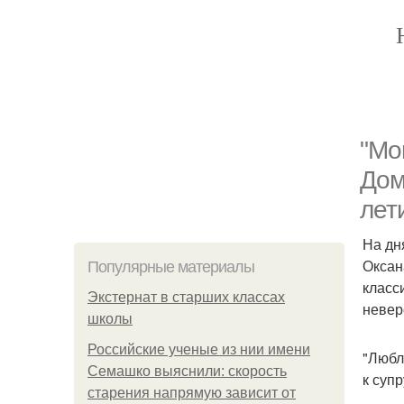
"Мо
Дом
лет
На дн
Оксан
Популярные материалы
класс
Экстернат в старших классах
невер
школы
Российские ученые из нии имени
"Любл
Семашко выяснили: скорость
к супр
старения напрямую зависит от