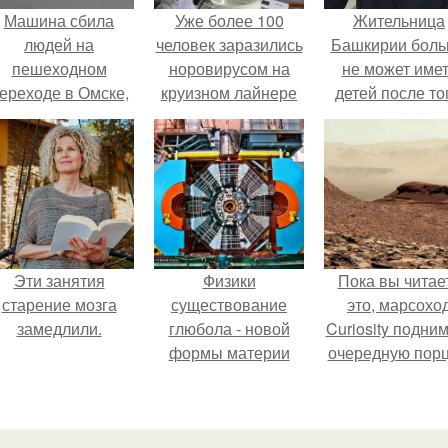
Машина сбила
Уже более 100
Жительница
людей на
человек заразились
Башкирии бол
пешеходном
норовирусом на
не может име
ереходе в Омске,
круизном лайнере
детей после то
пострадали 8
Caribbean Princess.
как медики сдел
человек.
ей аборт на ше
месяце
беременности
оставили в мат
плаценту.
Эти занятия
Физики
Пока вы читае
старение мозга
существование
это, марсохо
замедлили.
глюбола - новой
Curiosity подни
формы материи
очередную пор
подтвердили.
красной пыли. 