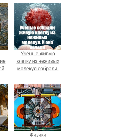
Учёные живую
кие
клетку из неживых
ей
молекул собрали.
.
Физики