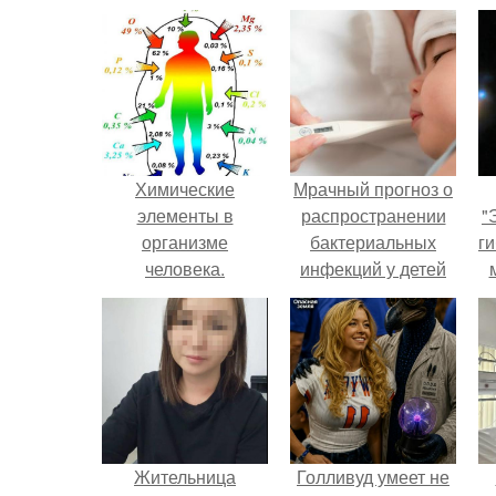
Химические
Мрачный прогноз о
элементы в
распространении
"
организме
бактериальных
ги
человека.
инфекций у детей
вышел.
Жительница
Голливуд умеет не