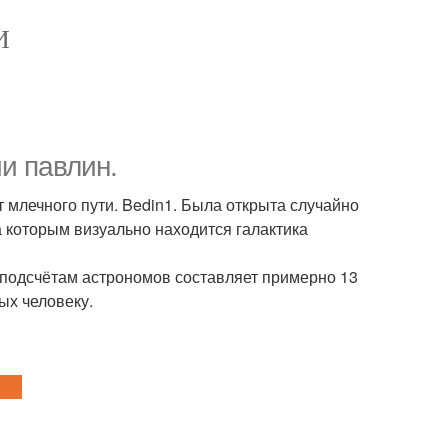
И
и павлин.
т млечного пути. Bedin1. Была открыта случайно
а которым визуально находится галактика
о подсчётам астрономов составляет примерно 13
ных человеку.