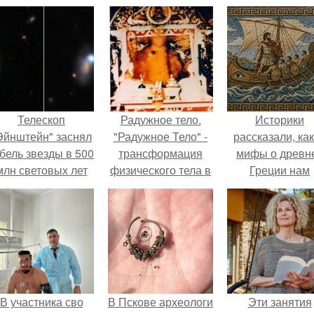
Телескоп
Радужное тело.
Историки
Эйнштейн" заснял
"Радужное Тело" -
рассказали, ка
бель звезды в 500
трансформация
мифы о древн
млн световых лет
физического тела в
Греции нам
от земли.
свет.
навязало кино
В участника сво
В Пскове археологи
Эти занятия