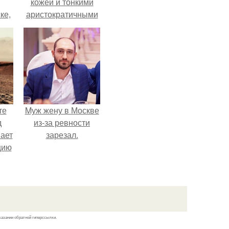
кожей и тонкими
ке,
аристократичными
8
чертами, эль
выглядит так, будто
сошла с полотна
художника.
те
Mуж жену в Москве
д
из-за ревности
мает
зарезал.
цию
6.
казании обратной гиперссылки.