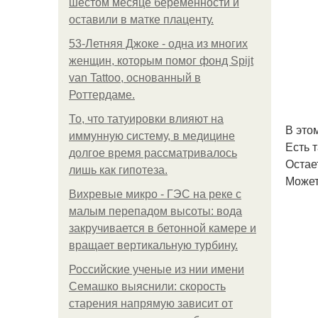
шестом месяце беременности и
оставили в матке плаценту.
53-Летняя Джоке - одна из многих
женщин, которым помог фонд Spijt
van Tattoo, основанный в
Роттердаме.
То, что татуировки влияют на
В это
иммунную систему, в медицине
Есть 
долгое время рассматривалось
Остае
лишь как гипотеза.
Может
Вихревые микро - ГЭС на реке с
малым перепадом высоты: вода
закручивается в бетонной камере и
вращает вертикальную турбину.
Российские ученые из нии имени
Семашко выяснили: скорость
старения напрямую зависит от