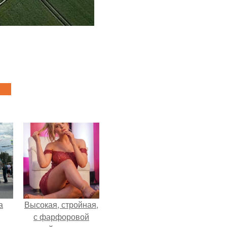
а
Высокая, стройная,
с фарфоровой