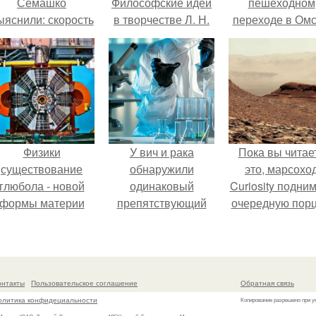
Семашко
Философские идеи
пешеходном
ыяснили: скорость
в творчестве Л. Н.
переходе в Омс
тарения напрямую
Толстого.
пострадали 
зависит от
человек.
остояния сосудов
и работы сердца.
Физики
У вич и рака
Пока вы читае
существование
обнаружили
это, марсохо
глюбола - новой
одинаковый
Curiosity подни
формы материи
препятствующий
очередную пор
подтвердили.
лечению механизм.
красной пыли. 
онтакты
Пользовательское соглашение
Обратная связь
олитика конфидециальности
Копирование разрешено при у