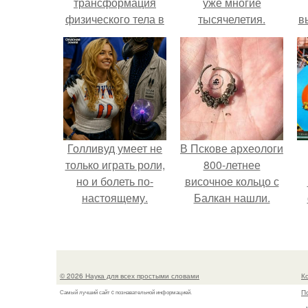
трансформация
уже многие
физического тела в
тысячелетия.
в
свет.
с
с
Голливуд умеет не
В Пскове археологи
только играть роли,
800-летнее
но и болеть по-
височное кольцо с
настоящему.
Балкан нашли.
© 2026 Наука для всех простыми словами
К
П
Самый лучший сайт c познавательной информацией.