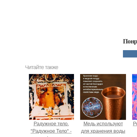
Понр
Читайте также
Радужное тело.
Медь используют
Р
"Радужное Тело" -
для хранения воды