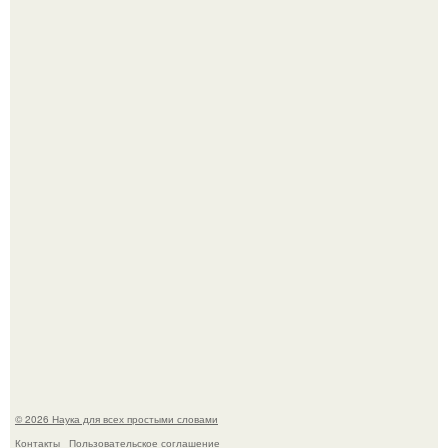
Эти занятия старение мозга замедлили.
В России создали первый плазменный двигатель на
криптоне.
© 2026 Наука для всех простыми словами
Контакты
Пользовательское соглашение