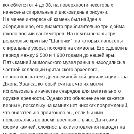
колеблется от 4 до 33, на поверхности некоторых
нанесены спиральные и дисковидные рисунки.
Не менее интересный камень был найден в
абердиншире, его диаметр приблизительно три дюйма
(около восьми сантиметров. На нём вырезаны три
рельефные круглые "Шапочки", на которых нанесены
спиральные узоры, похожие на символы. Его сделали в
период между 2 500 и 1 900 годами до нашей эры.
Пять камней ашмольского музея раньше находились в
частной коллекции британского археолога,
первооткрывателя древнеминойской цивилизации сэра
Джона Эванса, который считал, что их могли
использовать в качестве снарядов для метательного
оружия древности. Однако это объяснение не кажется
верным, поскольку на камнях нет никаких повреждений,
что обязательно произошло бы, если бы ими
пользовались во время военных стычек. Да и сама
форма камней, сложность их изготовления наводят на
мысль, что так стараться, изготавливая снаряды,