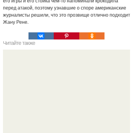
его игры и его стойка чем-то напоминали крокодила
перед атакой, поэтому узнавшие о споре американские
журналисты решили, что это прозвище отлично подходит
Жану Рене.
Читайте также
Гора Бойко. Крымская шамбала - гора бойко.