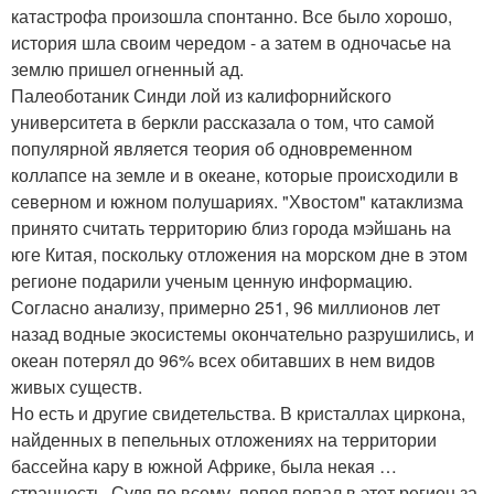
катастрофа произошла спонтанно. Все было хорошо,
история шла своим чередом - а затем в одночасье на
землю пришел огненный ад.
Палеоботаник Синди лой из калифорнийского
университета в беркли рассказала о том, что самой
популярной является теория об одновременном
коллапсе на земле и в океане, которые происходили в
северном и южном полушариях. "Хвостом" катаклизма
принято считать территорию близ города мэйшань на
юге Китая, поскольку отложения на морском дне в этом
регионе подарили ученым ценную информацию.
Согласно анализу, примерно 251, 96 миллионов лет
назад водные экосистемы окончательно разрушились, и
океан потерял до 96% всех обитавших в нем видов
живых существ.
Но есть и другие свидетельства. В кристаллах циркона,
найденных в пепельных отложениях на территории
бассейна кару в южной Африке, была некая …
странность. Судя по всему, пепел попал в этот регион за