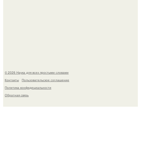
53-Летняя Джоке - одна из многих женщин, которым
помог фонд Spijt van Tattoo, основанный в Роттердаме.
© 2026 Наука для всех простыми словами
Контакты
Пользовательское соглашение
Политика конфидециальности
Обратная связь