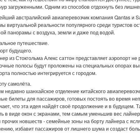
чур загруженными. Одним из способов отдохнуть без лишнег
ейший австралийский авиаперевозчик компания Qantas и S
мы виртуальной реальности популярного среди туристов о
вой панорамы с воздуха, земли и даже под водой.
альное путешествие.
орт будущего.
нер из Стокгольма Алекс саттон представляет аэропорт не 
очные полосы будут проложены на специальных опорах выш
орта полностью интегрируется с городом.
рту самолёта.
м недавно шанхайское отделение китайского авиаперевозчик
ые билеты для пассажиров, готовых постоять во время не
чает, что эта идея найдёт своё продолжение и в будущем. 
ть в виде окон с экранами, тем самым уменьшив вес лайнер
 прочих новшеств - семейные зоны на борту лайнера с ясл
нению, избавит пассажиров от лишнего шума и создаст бол