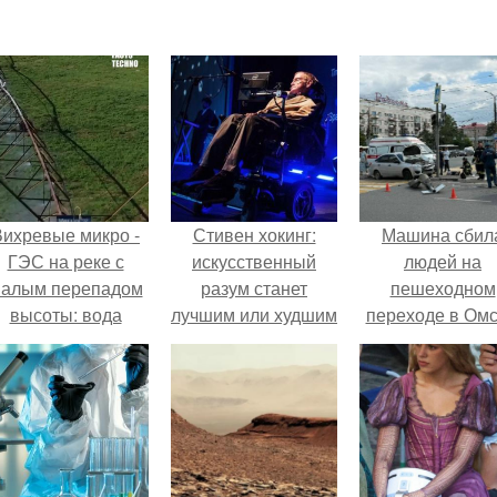
Вихревые микро -
Стивен хокинг:
Машина сбил
ГЭС на реке с
искусственный
людей на
алым перепадом
разум станет
пешеходном
высоты: вода
лучшим или худшим
переходе в Омс
закручивается в
изобретением
пострадали 
етонной камере и
человечества.
человек.
вращает
вертикальную
турбину.