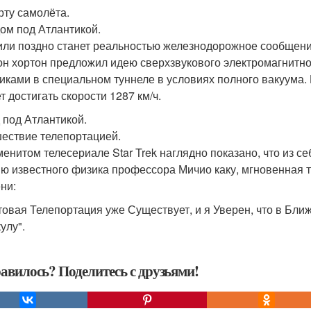
рту самолёта.
ом под Атлантикой.
или поздно станет реальностью железнодорожное сообщен
н хортон предложил идею сверхзвукового электромагнитно
иками в специальном туннеле в условиях полного вакуума. 
т достигать скорости 1287 км/ч.
 под Атлантикой.
ествие телепортацией.
менитом телесериале Star Trek наглядно показано, что из с
ю известного физика профессора Мичио каку, мгновенная т
ни:
товая Телепортация уже Существует, и я Уверен, что в Б
улу".
авилось? Поделитесь с друзьями!