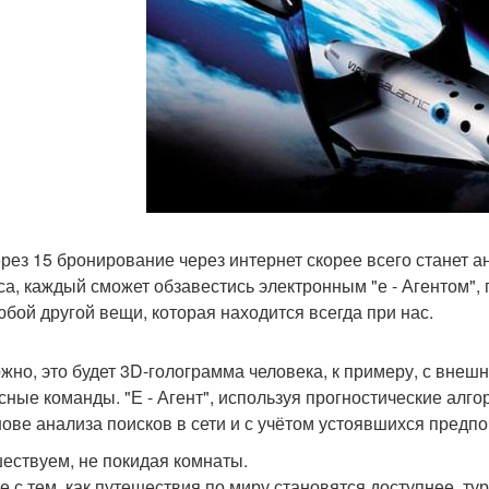
ерез 15 бронирование через интернет скорее всего станет
са, каждый сможет обзавестись электронным "е - Агентом"
юбой другой вещи, которая находится всегда при нас.
жно, это будет 3D-голограмма человека, к примеру, с вне
сные команды. "Е - Агент", используя прогностические алг
нове анализа поисков в сети и с учётом устоявшихся предпо
ествуем, не покидая комнаты.
е с тем, как путешествия по миру становятся доступнее, ту