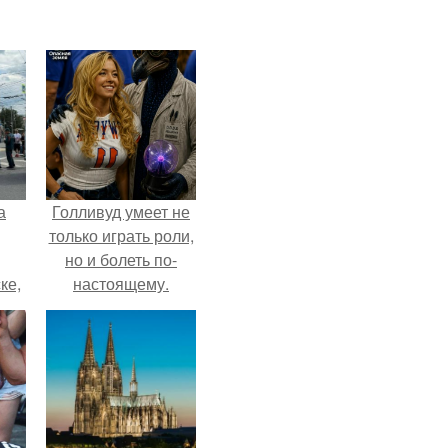
а
Голливуд умеет не
только играть роли,
но и болеть по-
ке,
настоящему.
8