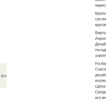
черес
Крупн
систе
круго
Вирту
Аэроп
Дизай
посад
аэроп
На бо
Совсе
⇦
дешёв
исклю
сдела
Среди
его м