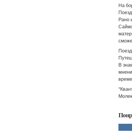
На бо
Поезд
Рано 
Саймо
матер
сможе
Поезд
Путеш
В зна
мнени
време
"Кван
Молек
Понр