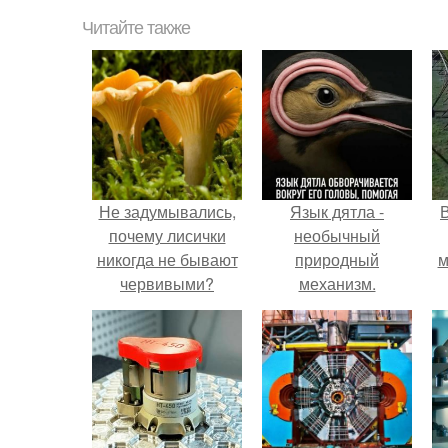
Читайте также
Не задумывались,
Язык дятла -
почему лисички
необычный
никогда не бывают
природный
м
червивыми?
механизм.
б