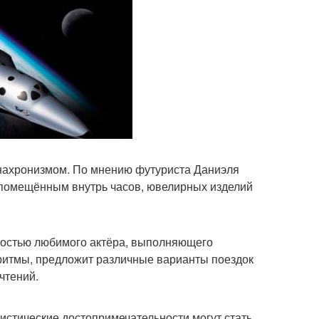
 анахронизмом. По мнению футуриста Даниэля
, помещённым внутрь часов, ювелирных изделий
шностью любимого актёра, выполняющего
оритмы, предложит различные варианты поездок
чтений.
ристические достопримечательности могут стать