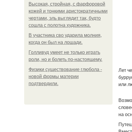
Высокая, стройная, с фарфоровой
кожей и тонкими аристократичными
чертами, эль выглядит так, будто
сошла с полотна художника.
В участника сво ударила молния,
когда он был на лошади.
Голливуд умеет не только играть
роли, но и болеть по-настоящему.
Лет ч
Физики существование глюбола -
бурру
новой формы материи
или л
подтвердили.
Возмо
слове
на ос
Путеш
Вмест