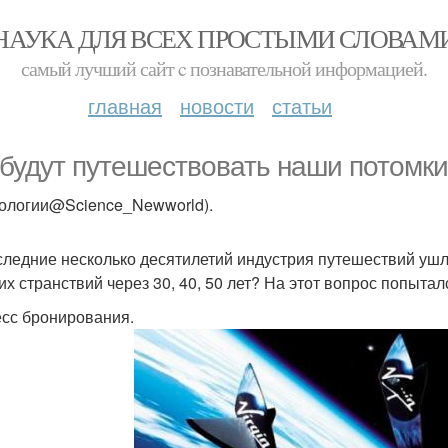
НАУКА ДЛЯ ВСЕХ ПРОСТЫМИ СЛОВАМ
самый лучший сайт c познавательной информацией.
главная
новости
статьи
 будут путешествовать наши потомк
нологии@Science_Newworld).
следние несколько десятилетий индустрия путешествий ушл
их странствий через 30, 40, 50 лет? На этот вопрос попыта
сс бронирования.