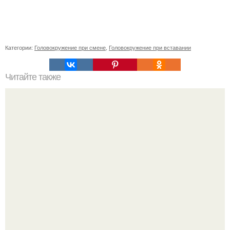
Категории:
Головокружение при смене
,
Головокружение при вставании
Читайте также
Боль или тяжесть в правом подреберье. Характер и
продолжительность боли