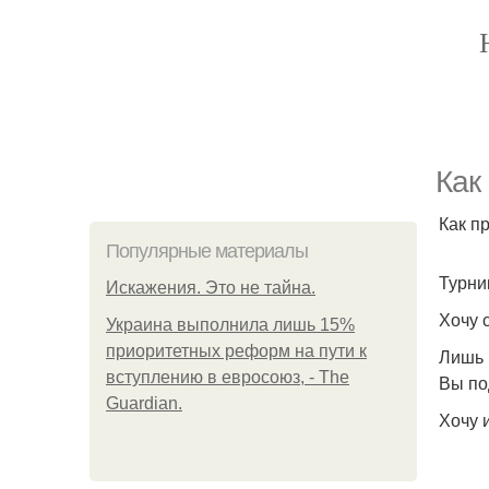
Как
Как п
Популярные материалы
Турни
Искажения. Это не тайна.
Хочу 
Украина выполнила лишь 15%
приоритетных реформ на пути к
Лишь 
вступлению в евросоюз, - The
Вы по
Guardian.
Хочу 