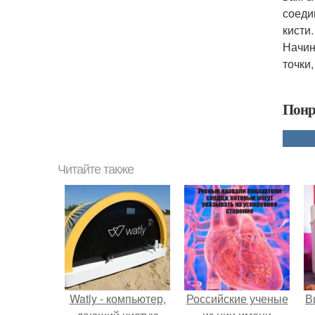
соеди
кисти.
Начин
точки
Понр
Читайте также
Watly - компьютер,
Российские ученые
В