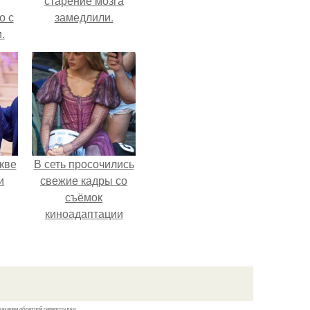
старение мозга
о с
замедлили.
.
кве
В сеть просочились
и
свежие кадры со
съёмок
киноадаптации
"Рапунцель", и всё
внимание
моментально
оказалось
приковано к Тиган
казании обратной гиперссылки.