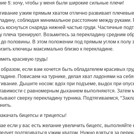
ие 5: хочу, чтобы у меня были широкие сильные плечи!
гивание узким прямым хватом отлично развивает плечевые
ладину, соблюдая минимальное расстояние между руками. П
сь коснуться снаряда нижней частью груди. Частичные по
 плеча тренируют. Возьмитесь за перекладину средним обр
 до половины. В этом положении под прямым углом к полу з
изить ключицы максимально близко к перекладине.
иметь красивую грудь!
 образом, если вам хочется быть обладателем красивых гр
ладине. Повисаем на турнике, делая хват ладонями на себ
гивание. Дышите носом: вдох при подъеме, выдох при опус
тавимости с равномерным дыханием выполняются. Затем мо
тывают сверху перекладину турника. Подтягиваемся, "Закл
нить.
накачать бицепсы и трицепсы!
чае если у вас есть желание увеличить бицепс, выполняйте 
ледует подтягиваться узким хватом. Нужно взяться за пере