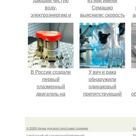
дающий чистую
из нии имени
воду,
Семашко
электроэнергию и
выяснили: скорость
а
интернет.
старения напрямую
зависит от
в
состояния сосудов
и работы сердца.
В России создали
У вич и рака
первый
обнаружили
плазменный
одинаковый
двигатель на
препятствующий
о
криптоне.
лечению механизм.
© 2026 Наука для всех простыми словами
К
П
Самый лучший сайт c познавательной информацией.