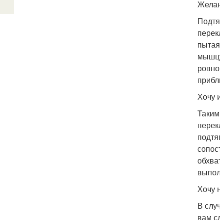
Желан
Подтя
перек
пытая
мышцу
ровно
прибл
Хочу 
Таким
перек
подтя
сопос
обхва
выпол
Хочу 
В слу
вам с