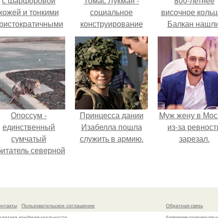
с фарфоровой
Томас Лукман -
800-летнее
кожей и тонкими
социальное
височное кольц
ристократичными
конструирование
Балкан нашли
чертами, эль
реальности.
ыглядит так, будто
сошла с полотна
художника.
Опоссум -
Принцесса дании
Mуж жену в Мос
единственный
Изабелла пошла
из-за ревност
сумчатый
служить в армию.
зарезал.
битатель северной
америки.
онтакты
Пользовательское соглашение
Обратная связь
олитика конфидециальности
Копирование разрешено при у