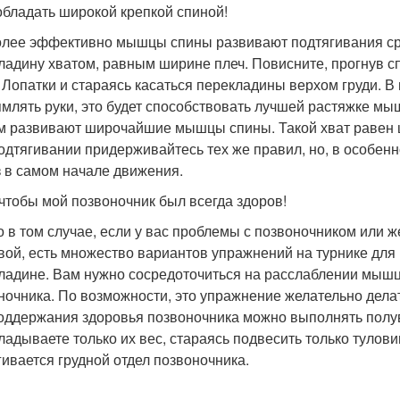
обладать широкой крепкой спиной!
лее эффективно мышцы спины развивают подтягивания ср
ладину хватом, равным ширине плеч. Повисните, прогнув сп
 Лопатки и стараясь касаться перекладины верхом груди. В
млять руки, это будет способствовать лучшей растяжке м
м развивают широчайшие мышцы спины. Такой хват равен ш
одтягивании придерживайтесь тех же правил, но, в особенн
з в самом начале движения.
 чтобы мой позвоночник был всегда здоров!
о в том случае, если у вас проблемы с позвоночником или 
вой, есть множество вариантов упражнений на турнике для
ладине. Вам нужно сосредоточиться на расслаблении мышц
ночника. По возможности, это упражнение желательно делать
оддержания здоровья позвоночника можно выполнять полувис
ладываете только их вес, стараясь подвесить только тулови
гивается грудной отдел позвоночника.