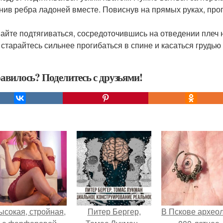
нив ребра ладоней вместе. Повиснув на прямых руках, прог
айте подтягиваться, сосредоточившись на отведении плеч 
, старайтесь сильнее прогибаться в спине и касаться грудью
авилось? Поделитесь с друзьями!
ысокая, стройная,
Питер Бергер,
В Пскове архео