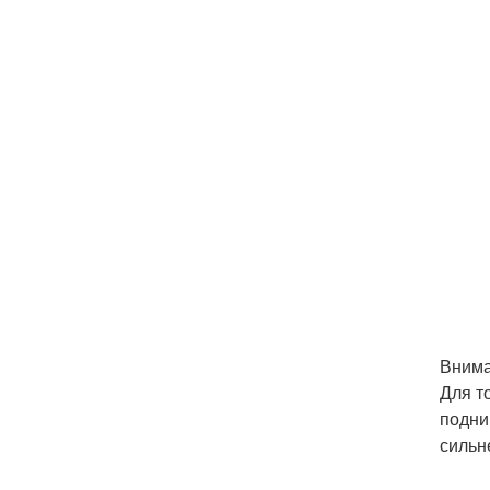
Внима
Для т
подни
сильн