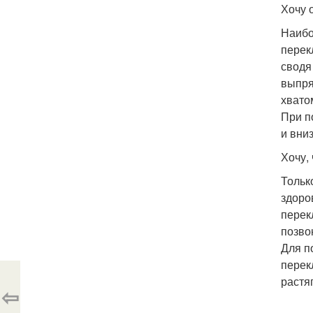
Хочу 
Наибо
перек
сводя
выпря
хвато
При п
и вни
Хочу,
Тольк
здоро
перек
позво
Для п
перек
растя
⇦