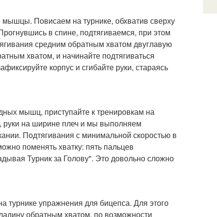
 мышцы. Повисаем на турнике, обхватив сверху
рогнувшись в спине, подтягиваемся, при этом
дтягивания средним обратным хватом двуглавую
атным хватом, и начинайте подтягиваться
афиксируйте корпус и сгибайте руки, стараясь
удных мышц, приступайте к тренировкам на
я, руки на ширине плеч и мы выполняем
кании. Подтягивания с минимальной скоростью в
жно поменять хватку: пять пальцев
адывая Турник за Голову". Это довольно сложно
на турнике упражнения для бицепса. Для этого
кладину обратным хватом, по возможности