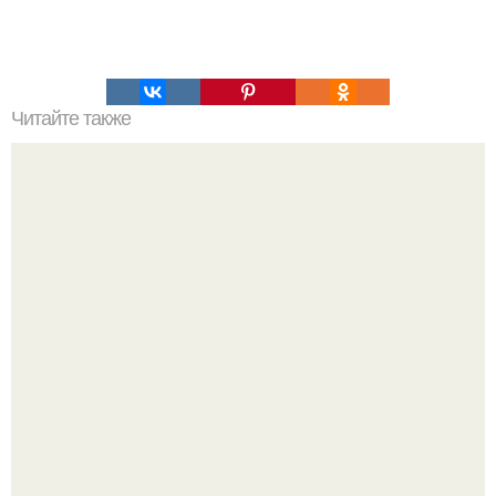
Читайте также
14 отличных советов, которые помогут вернуть обуви
великолепный вид.