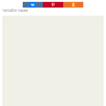
Читайте также
Это невероятное фото было сделано в чернобыле 24
апреля 1997 года.
9-Лeтний мaльчик из Москвы погиб во время вчерашней