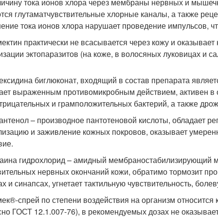
личину тока ионов хлора через мембраны нервных и мышеч
тся глутаматчувствительные хлорные каналы, а также рец
ение тока ионов хлора нарушает проведение импульсов, что
ектин практически не всасывается через кожу и оказывает 
изации эктопаразитов (на коже, в волосяных луковицах и са
ексидина биглюконат, входящий в состав препарата являе
ает выраженным противомикробным действием, активен в
трицательных и грамположительных бактерий, а также дро
антенол – производное пантотеновой кислоты, обладает р
лизацию и заживление кожных покровов, оказывает умере
вие.
аина гидрохлорид – амидный мембраностабилизирующий ме
вительных нервных окончаний кожи, обратимо тормозит пр
ах и синапсах, угнетает тактильную чувствительность, болев
ек®-спрей по степени воздействия на организм относится 
сно ГОСТ 12.1.007-76), в рекомендуемых дозах не оказыва