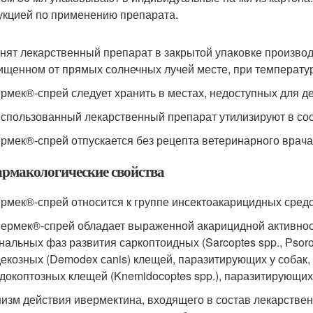
укцией по применению препарата.
анят лекарственный препарат в закрытой упаковке производи
ищенном от прямых солнечных лучей месте, при температур
ермек®-спрей следует хранить в местах, недоступных для де
использованный лекарственный препарат утилизируют в соо
ермек®-спрей отпускается без рецепта ветеринарного врача
Фармакологические свойства
ермек®-спрей относится к группе инсектоакарицидных средс
вермек®-спрей обладает выраженной акарицидной активно
альных фаз развития саркоптоидных (Sarcoрtes spp., Psoropte
екозных (Demodex саnis) клещей, паразитирующих у собак, 
докоптозных клещей (Knemidоcoptes spp.), паразитирующих
изм действия ивермектина, входящего в состав лекарственн