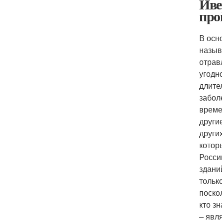
Иве
про
В осн
назыв
отрав
угодн
длите
забол
време
други
други
котор
Росси
здани
тольк
поско
кто з
– явл