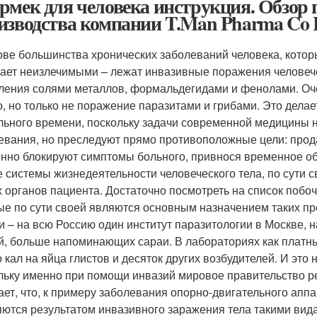
рмек для человека инструкция. Обзор п
изводства компании T.Man Pharma Co 
ове большинства хронических заболеваний человека, кото
ает неизлечимыми – лежат инвазивные поражения человечес
ления солями металлов, формальдегидами и фенолами. Оче
о, но только не поражение паразитами и грибами. Это дела
льного времени, поскольку задачи современной медицины 
евания, но преследуют прямо противоположные цели: прод
нно блокируют симптомы больного, привнося временное о
е системы жизнедеятельности человеческого тела, по сути 
х органов пациента. Достаточно посмотреть на список побо
ые по сути своей являются основным назначением таких пр
и – на всю Россию один институт паразитологии в Москве, н
й, больше напоминающих сараи. В лабораториях как платны
о кал на яйца глистов и десяток других возбудителей. И это
льку именно при помощи инвазий мировое правительство ре
нает, что, к примеру заболевания опорно-двигательного апп
яются результатом инвазивного заражения тела такими вида