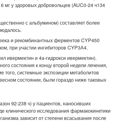
 6 мг у здоровых добровольцев (AUC
0-24 ч
134
ущественно с альбумином) составляет более
людалось.
ловека и рекомбинантных ферментов CYP450
зом, при участии ингибиторов CYP3А4.
л ивермектин и 4а-гидрокси ивермектин).
го состояния к концу второй недели лечения,
ме того, системные экспозиции метаболитов
весном состоянии, были гораздо ниже таковых
пазон 92-238 ч) у пациентов, наносивших
ходе клинического исследования фармакокинетики
ганизма зависит от степени всасывания после