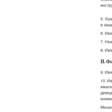
инстр
5. Хр
в защ
6. Ив
7. Не
8. Ив
II. 
9. Ив
10. И
имагин
демод
кнеми
Механ