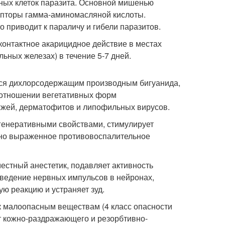
ных клеток паразита. Основной мишенью
епторы гамма-аминомасляной кислоты.
 приводит к параличу и гибели паразитов.
контактное акарицидное действие в местах
льных железах) в течение 5-7 дней.
тся дихлорсодержащим производным бигуанида,
 отношении вегетативных форм
жжей, дерматофитов и липофильных вирусов.
егенеративными свойствами, стимулирует
нно выраженное противовоспалительное
стный анестетик, подавляет активность
оведение нервных импульсов в нейронах,
ую реакцию и устраняет зуд.
к малоопасным веществам (4 класс опасности
ет кожно-раздражающего и резорбтивно-