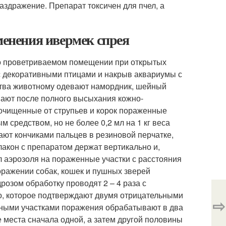
аздражение. Препарат токсичен для пчел, а
менения ивермек спрея
шо проветриваемом помещении при открытых
 с декоративными птицами и накрыв аквариумы с
тва животному одевают намордник, шейный
мают после полного высыхания кожно-
 очищенные от струпьев и корок пораженные
 средством, но не более 0,2 мл на 1 кг веса
ают кончиками пальцев в резиновой перчатке,
лакон с препаратом держат вертикально и,
 аэрозоля на пораженные участки с расстояния
поражении собак, кошек и пушных зверей
розом обработку проводят 2 – 4 раза с
го, которое подтверждают двумя отрицательными
⇨
рными участками поражения обрабатывают в два
 места сначала одной, а затем другой половины