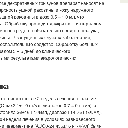
тозе декоративных грызунов препарат наносят на
ерхность ушной раковины и кожу наружного
шной раковины в дозе 0,5 – 1,0 мл, что
а. Обработку проводят двукратно с интервалом
енное средство обязательно вводят в оба уха,
вины. В запущенных случаях заболевания,
оспалительные средства. Обработку больных
алом 3 – 5 дней до клинического
ыми результатами акарологических
ика
остоянии (после 2 недель лечения) в плазме
(C
max
2.1±1.0 нг/мл, диапазон 0.7-4.0 нг/мл), а
ставила 36±16 нг×ч/мл, диапазон 14-75 нг×ч/мл).
рой недели лечения в условиях равновесного
ции ивермектина (AUC
0-24 ч
36±16 нг×ч/мл) были