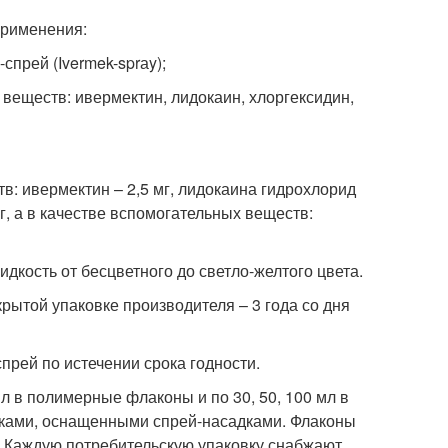
применения:
прей (Ivermek-sprаy);
еществ: ивермектин, лидокаин, хлоргексидин,
: ивермектин – 2,5 мг, лидокаина гидрохлорид
мг, а в качестве вспомогательных веществ:
дкость от бесцветного до светло-желтого цвета.
рытой упаковке производителя – 3 года со дня
рей по истечении срока годности.
л в полимерные флаконы и по 30, 50, 100 мл в
ками, оснащенными спрей-насадками. Флаконы
. Каждую потребительскую упаковку снабжают