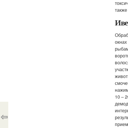
токси
также
Иве
Обраб
окнах
рыбам
ворот
волос
участ
живот
смоче
нажим
10 – 
демод
интер
⇦
резул
прием