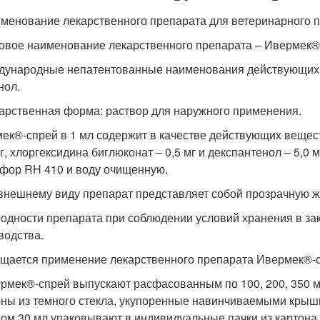
именование лекарственного препарата для ветеринарного 
говое наименование лекарственного препарата – Ивермек®-с
дународные непатентованные наименования действующих в
нол.
карственная форма: раствор для наружного применения.
ек®-спрей в 1 мл содержит в качестве действующих веществ
мг, хлоргексидина биглюконат – 0,5 мг и декспантенол – 5,0 
фор RH 410 и воду очищенную.
 внешнему виду препарат представляет собой прозрачную жи
годности препарата при соблюдении условий хранения в зак
водства.
щается применение лекарственного препарата Ивермек®-сп
ермек®-спрей выпускают расфасованным по 100, 200, 350 м
ны из темного стекла, укупоренные навинчиваемыми крыш
ом 30 мл упаковывают в индивидуальные пачки из картона