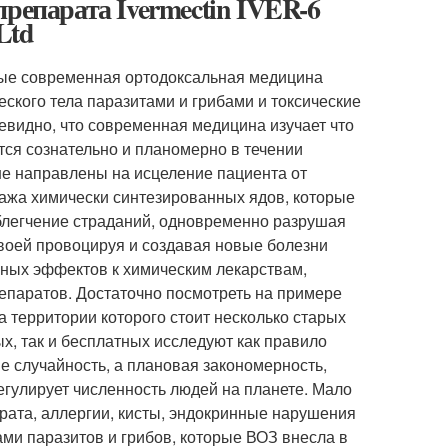
репарата Ivermectin IVER-6
Ltd
рые современная ортодоксальная медицина
кого тела паразитами и грибами и токсические
видно, что современная медицина изучает что
ется сознательно и планомерно в течении
не направлены на исцеление пациента от
ажа химически синтезированных ядов, которые
блегчение страданий, одновременно разрушая
своей провоцируя и создавая новые болезни
чных эффектов к химическим лекарствам,
епаратов. Достаточно посмотреть на примере
а территории которого стоит несколько старых
х, так и бесплатных исследуют как правило
 не случайность, а плановая закономерность,
гулирует численность людей на планете. Мало
арата, аллергии, кисты, эндокринные нарушения
ми паразитов и грибов, которые ВОЗ внесла в