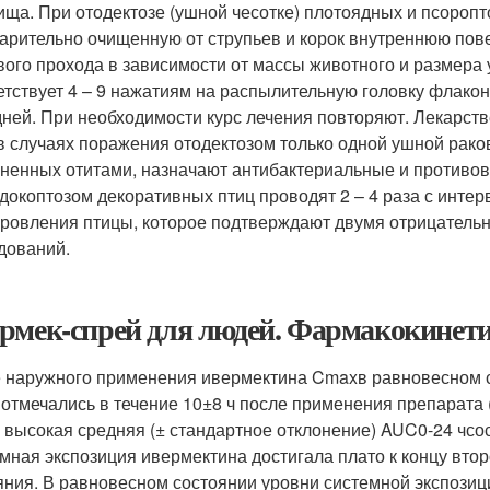
ища. При отодектозе (ушной чесотке) плотоядных и псороп
арительно очищенную от струпьев и корок внутреннюю пов
вого прохода в зависимости от массы животного и размера у
етствует 4 – 9 нажатиям на распылительную головку флакон
 дней. При необходимости курс лечения повторяют. Лекарств
в случаях поражения отодектозом только одной ушной рако
ненных отитами, назначают антибактериальные и противов
докоптозом декоративных птиц проводят 2 – 4 раза с интерв
ровления птицы, которое подтверждают двумя отрицательн
дований.
рмек-спрей для людей. Фармакокинет
 наружного применения ивермектина C
max
в равновесном с
 отмечались в течение 10±8 ч после применения препарата 
 высокая средняя (± стандартное отклонение) AUC
0-24 ч
со
мная экспозиция ивермектина достигала плато к концу вто
яния. В равновесном состоянии уровни системной экспози