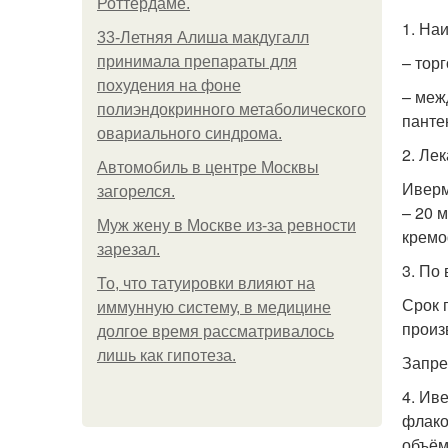
Роттердаме.
1. На
33-Летняя Алиша макдугалл
– тор
принимала препараты для
похудения на фоне
– меж
полиэндокринного метаболического
панте
овариального синдрома.
2. Ле
Автомобиль в центре Москвы
Иверм
загорелся.
– 20 
Mуж жену в Москве из-за ревности
кремо
зарезал.
3. По
То, что татуировки влияют на
Срок 
иммунную систему, в медицине
произ
долгое время рассматривалось
лишь как гипотеза.
Запре
4. Ив
флако
объём