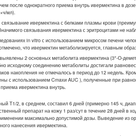
 чем после однократного приема внутрь ивермектина в дозе
×ч/мл).
tro связывание ивермектина с белками плазмы крови (преим
Значимого связывания ивермектина с эритроцитами не наб
ледованиях in vitro с использованием микросом печени че
отмечено, что ивермектин метаболизируется, главным обра
выявлены 2 основных метаболита ивермектина (3"-О-демети
но исходному соединению метаболиты достигали равновесно
аков накопления не отмечалось в период до 12 недель. Кро
ены с использованием C
max
и AUC ), полученные при равно
 приема ивермектина внутрь.
ный T
1/2
, в среднем, составил 6 дней (примерно 145 ч, диа
ственный препарат на кожу 1 раз/сут в течение 28 дней в 
рименении максимально допустимой дозы. Выведение из ор
ного нанесения ивермектина.