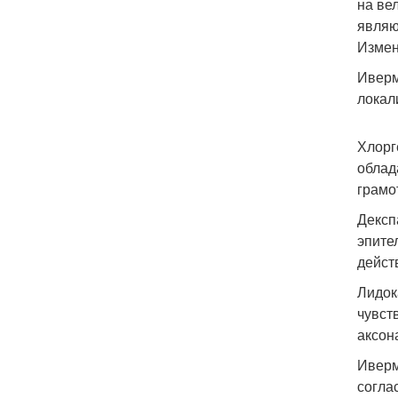
на ве
являю
Измен
Иверм
локал
Хлорг
облад
грамо
Дексп
эпите
дейст
Лидок
чувст
аксон
Иверм
согла