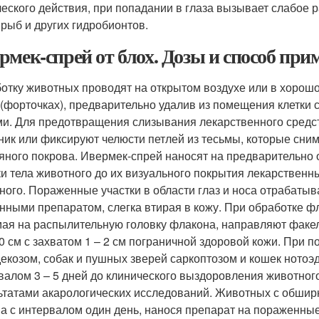
ческого действия, при попадании в глаза вызывает слабое р
 рыб и других гидробионтов.
рмек-спрей от блох. Дозы и способ при
отку животных проводят на открытом воздухе или в хоро
 (форточках), предварительно удалив из помещения клетки
и. Для предотвращения слизывания лекарственного средс
ник или фиксируют челюсти петлей из тесьмы, которые сни
яного покрова. Ивермек-спрей наносят на предварительно
ки тела животного до их визуального покрытия лекарственным
ного. Пораженные участки в области глаз и носа отрабатыв
нными препаратом, слегка втирая в кожу. При обработке ф
ая на распылительную головку флакона, направляют факел
20 см с захватом 1 – 2 см пограничной здоровой кожи. При 
екозом, собак и пушных зверей саркоптозом и кошек нотоэд
валом 3 – 5 дней до клинического выздоровления животно
ьтатами акарологических исследований. Животных с обши
а с интервалом один день, нанося препарат на пораженные