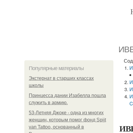
ИВЕ
Сод
И
Популярные материалы
Экстернат в старших классах
И
школы
И
Принцесса дании Изабелла пошла
И
служить в армию.
C
53-Летняя Джоке - одна из многих
женщин, которым помог фонд Spijt
ИВЕ
van Tattoo, основанный в