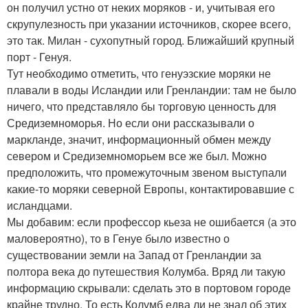
он получил устно от неких моряков - и, учитывая его
скрупулезность при указании источников, скорее всего,
это так. Милан - сухопутный город. Ближайший крупный
порт - Генуя.
Тут необходимо отметить, что генуэзские моряки не
плавали в воды Исландии или Гренландии: там не было
ничего, что представляло бы торговую ценность для
Средиземноморья. Но если они рассказывали о
маркланде, значит, информационный обмен между
севером и Средиземноморьем все же был. Можно
предположить, что промежуточным звеном выступали
какие-то моряки северной Европы, контактировавшие с
исландцами.
Мы добавим: если профессор кьеза не ошибается (а это
маловероятно), то в Генуе было известно о
существовании земли на Запад от Гренландии за
полтора века до путешествия Колумба. Вряд ли такую
информацию скрывали: сделать это в портовом городе
крайне трудно. То есть Колумб едва ли не знал об этих