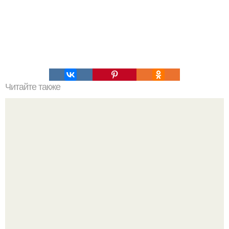
Читайте также
Городище бозок: на тысячу лет в прошлое.