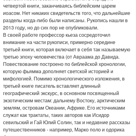
четвертой книги, заканчиваясь библейским царем
иоасом. Нет никаких свидетельств того, что дальнейшие
разделы когда-либо были написаны. Рукопись нашли в
2013 году, но до сих пор не опубликовали.
В своей работе профессор кьеза сосредоточил
внимание на части рукописи, примерно середине
третьей книги, которая включает в себя так называемую
третью эпоху человечества (от Авраама до Давида.
Повествование построено по библейской хронологии,
которую фьямма дополняет светской историей и
мифологией. Помимо хронологического изложения, в
третьей книге писатель вставляет длинный
географический экскурс, в основном посвященный
экзотическим местам: дальнему Востоку, арктическим
землям, островам Океании, Африке. Его источниками
служат как трактаты, таких авторов как Исидор
севильский и Гай Юлий Солин, так и недавние рассказы
путешественников - например, Марко поло и одорика