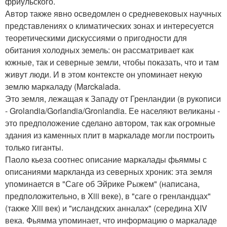
фриульского.
Автор также явно осведомлен о средневековых научных
представлениях о климатических зонах и интересуется
теоретическими дискуссиями о пригодности для
обитания холодных земель: он рассматривает как
южные, так и северные земли, чтобы показать, что и там
живут люди. И в этом контексте он упоминает некую
землю маркаладу (Marckalada.
Это земля, лежащая к Западу от Гренландии (в рукописи
- Grolandia/Gorlandia/Gronlandia. Ее населяют великаны -
это предположение сделано автором, так как огромные
здания из каменных плит в маркаладе могли построить
только гиганты.
Паоло кьеза соотнес описание маркалады фьяммы с
описаниями маркланда из северных хроник: эта земля
упоминается в "Саге об Эйрике Рыжем" (написана,
предположительно, в Xiii веке), в "саге о гренландцах"
(также Xiii век) и "исландских анналах" (середина XIV
века. Фьямма упоминает, что информацию о маркаладе