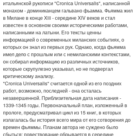
итальянской рукописи "Cronica Universalis", написанной
монахом - доминиканцем гальвано фьамма. Фьямма жил
в Милане в конце Xiii - середине XIV веков и стал
известен в основном своими историческими работами,
написанными на латыни. Его тексты ценны
информацией о современных миланских событиях, о
которых он знал из первых рук. Однако, когда фьямма
имел дело с прошлым или с немиланскими контекстами,
он собирал информацию из различных источников,
которые скрупулезно указывал, но не подвергал
критическому анализу.
"Cronica Universalis" считается одной из его поздних
работ, возможно, последней - она осталась
незавершенной. Приблизительная дата написания -
1339-1345 годы. Первоначальный план, изложенный в
прологе, предусматривал цикл из 15 книг, в которых
излагалась бы история всего мира от его сотворения до
времен фьяммы. Планам автора не суждено было
сбыться: повествование обрывается в середине