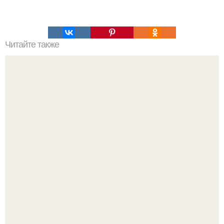
Читайте также
В Венеции выставили на продажу "Проклятый" дворец
на гранд - канале, который "убил" семерых владельцев.