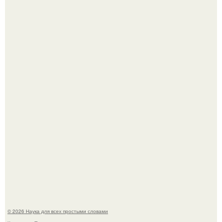
У вич и рака обнаружили одинаковый препятствующий
лечению механизм.
Пока вы читаете это, марсоход Curiosity поднимает
очередную порцию красной пыли. 6.
© 2026 Наука для всех простыми словами