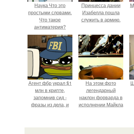
Наука Что это
Принцесса дании
M
простыми словами.
Изабелла пошла
Что такое
служить в армию.
антиматерия?
Агент фбр украл $1
На этом фото
Ш
млн в крипте,
легендарный
запомнив сид -
наклон форварда в
фразы из дела, и
исполнении Майкла
советовался с
Джексона и его
в
Chatgpt, как их
танцоров,
потратить.
бросающий вызов
возможностям