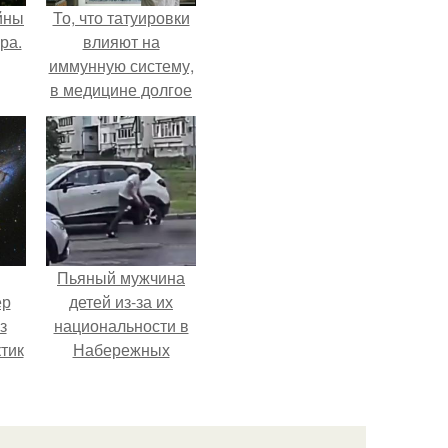
йны
То, что татуировки
ра.
влияют на
иммунную систему,
в медицине долгое
время
рассматривалось
лишь как гипотеза.
Пьяный мужчина
ер
детей из-за их
з
национальности в
тик
Набережных
челнах избил.