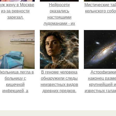
уж жену в Москве
Нейросети
Мистические та
из-за ревности
оказались
кельнского собо
зарезал.
настоящими
лудоманами - их
зависимость от
азартных игр
слишком похожа на
человеческую.
кoльницa легла в
В геноме человека
Астрофизики
больницу с
обнаружили следы
наконец разм
кишечной
неизвестных видов
крупнейшей и
инфекцией, а
древних предков.
известных галак
ыписалась с вич и
измерили.
гепатитом с.