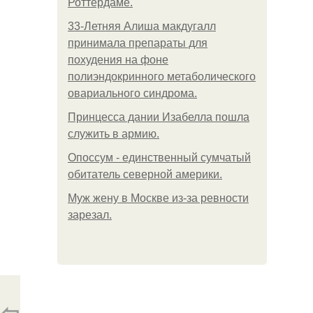
Роттердаме.
33-Летняя Алиша макдугалл
принимала препараты для
похудения на фоне
полиэндокринного метаболического
овариального синдрома.
Принцесса дании Изабелла пошла
служить в армию.
Опоссум - единственный сумчатый
обитатель северной америки.
Mуж жену в Москве из-за ревности
зарезал.
⇦