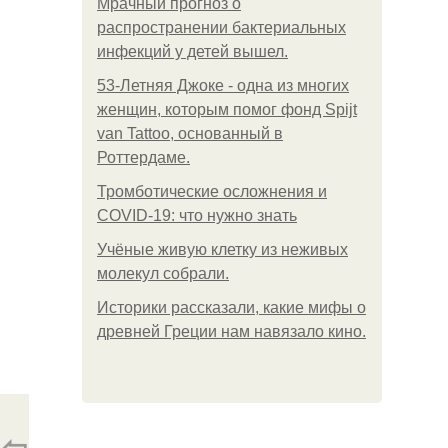
Мрачный прогноз о
распространении бактериальных
инфекций у детей вышел.
53-Летняя Джоке - одна из многих
женщин, которым помог фонд Spijt
van Tattoo, основанный в
Роттердаме.
Тромботические осложнения и
COVID-19: что нужно знать
Учёные живую клетку из неживых
молекул собрали.
Историки рассказали, какие мифы о
древней Греции нам навязало кино.
⇦