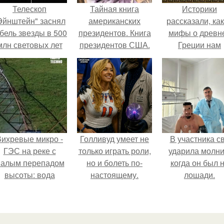
Телескоп
Тайная книга
Историки
Эйнштейн" заснял
американских
рассказали, ка
бель звезды в 500
президентов. Книга
мифы о древн
млн световых лет
президентов США.
Греции нам
от земли.
навязало кино
Вихревые микро -
Голливуд умеет не
В участника с
ГЭС на реке с
только играть роли,
ударила молни
алым перепадом
но и болеть по-
когда он был 
высоты: вода
настоящему.
лошади.
закручивается в
етонной камере и
вращает
вертикальную