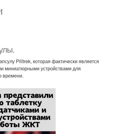
И
сулы.
улу Pilltrek, которая фактически является
ими миниатюрными устройствами для
о времени.