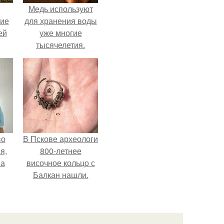
Медь используют
кие
для хранения воды
ей
уже многие
тысячелетия.
.
во
В Пскове археологи
я,
800-летнее
на
височное кольцо с
Балкан нашли.