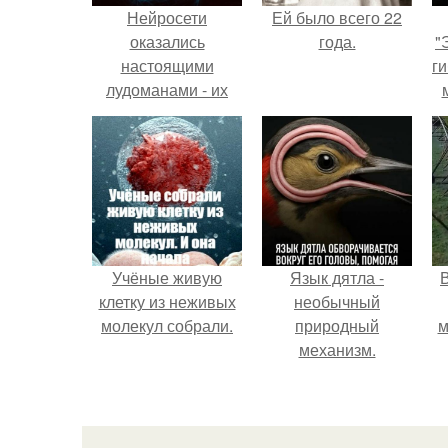
Нейросети
Ей было всего 22
оказались
года.
"
настоящими
ги
лудоманами - их
зависимость от
азартных игр
слишком похожа на
человеческую.
Учёные живую
Язык дятла -
клетку из неживых
необычный
молекул собрали.
природный
м
механизм.
б