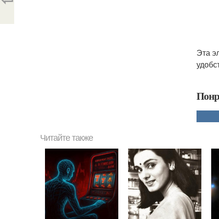
Эта э
удобс
Понр
Читайте также