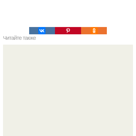
Читайте также
Меняются ли экваториальные координаты звезды в
течение суток. Определение географических координат
по звездам.