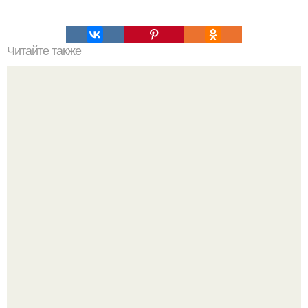
Читайте также
10 лучших фильмов в истории кино по версии
режиссеров.