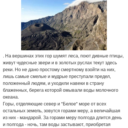
. На вершинах этих гор шумят леса, поют дивные птицы,
живут чудесные звери и в золотых руслах текут здесь
реки. Но не дано простому смертному взойти на них,
лишь самые смелые и мудрые преступали предел,
положенный людям, и уходили навеки в страну
блаженных, берега которой омывали воды молочного
океана.
Горы, отделяющие север и "Белое" море от всех
остальных земель, зовутся горами меру, а величайшая
из них - мандарой. За горами меру полгода длится день
и полгода - ночь, там воды застывают, приобретая