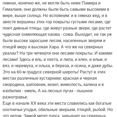
гимнах, конечно же, не могли быть ниже Памира и
Гималаев, они должны были быть самыми высокими в
мире, выше солнца. Но вспомним: и в гимнах вед, и в
авесте вершины этих гор покрыты густыми лесами, где
поют дивные птицы, где живут разные звери, где растет
чудесная охмеляющая хаома - сома. Выходит, не так уж
были высоки заросшие лесом, населенные зверем и
птицей меру и высокая Хара. А что же на северных
увалах? На три четверти они лесами покрыты. И какими
лесами! Здесь и ель, и пихта, и липа, и клен, и ильм, и
вяз, и черемуха, и ольха, и береза, и осина, и даже дубы.
Это на 60-м градусе северной широты! Растут в этих
местах различные кустарники: красная и черная
смородина, шиповник, кизил, жимолость, калина и в
изобилии - хмель. А на лесных лугах - пышное
разнотравье.
Еще в начале XX века эти места славились как богатые
охотничьи угодья, обильные зверьем, птицей, рыбой. Но
это летом. Зимой метет пурга, завывает на северных