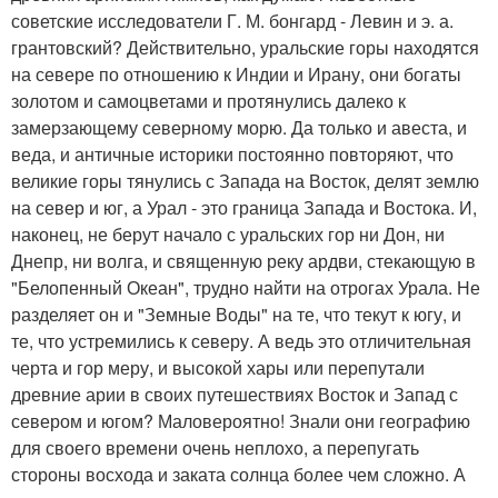
советские исследователи Г. М. бонгард - Левин и э. а.
грантовский? Действительно, уральские горы находятся
на севере по отношению к Индии и Ирану, они богаты
золотом и самоцветами и протянулись далеко к
замерзающему северному морю. Да только и авеста, и
веда, и античные историки постоянно повторяют, что
великие горы тянулись с Запада на Восток, делят землю
на север и юг, а Урал - это граница Запада и Востока. И,
наконец, не берут начало с уральских гор ни Дон, ни
Днепр, ни волга, и священную реку ардви, стекающую в
"Белопенный Океан", трудно найти на отрогах Урала. Не
разделяет он и "Земные Воды" на те, что текут к югу, и
те, что устремились к северу. А ведь это отличительная
черта и гор меру, и высокой хары или перепутали
древние арии в своих путешествиях Восток и Запад с
севером и югом? Маловероятно! Знали они географию
для своего времени очень неплохо, а перепугать
стороны восхода и заката солнца более чем сложно. А