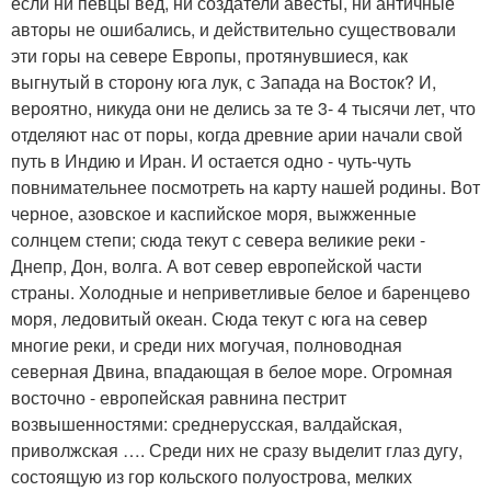
если ни певцы вед, ни создатели авесты, ни античные
авторы не ошибались, и действительно существовали
эти горы на севере Европы, протянувшиеся, как
выгнутый в сторону юга лук, с Запада на Восток? И,
вероятно, никуда они не делись за те 3- 4 тысячи лет, что
отделяют нас от поры, когда древние арии начали свой
путь в Индию и Иран. И остается одно - чуть-чуть
повнимательнее посмотреть на карту нашей родины. Вот
черное, азовское и каспийское моря, выжженные
солнцем степи; сюда текут с севера великие реки -
Днепр, Дон, волга. А вот север европейской части
страны. Холодные и неприветливые белое и баренцево
моря, ледовитый океан. Сюда текут с юга на север
многие реки, и среди них могучая, полноводная
северная Двина, впадающая в белое море. Огромная
восточно - европейская равнина пестрит
возвышенностями: среднерусская, валдайская,
приволжская …. Среди них не сразу выделит глаз дугу,
состоящую из гор кольского полуострова, мелких