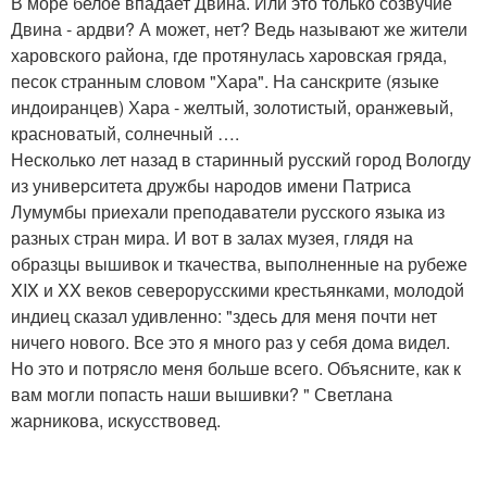
В море белое впадает Двина. Или это только созвучие
Двина - ардви? А может, нет? Ведь называют же жители
харовского района, где протянулась харовская гряда,
песок странным словом "Хара". На санскрите (языке
индоиранцев) Хара - желтый, золотистый, оранжевый,
красноватый, солнечный ….
Несколько лет назад в старинный русский город Вологду
из университета дружбы народов имени Патриса
Лумумбы приехали преподаватели русского языка из
разных стран мира. И вот в залах музея, глядя на
образцы вышивок и ткачества, выполненные на рубеже
XIX и XX веков северорусскими крестьянками, молодой
индиец сказал удивленно: "здесь для меня почти нет
ничего нового. Все это я много раз у себя дома видел.
Но это и потрясло меня больше всего. Объясните, как к
вам могли попасть наши вышивки? " Светлана
жарникова, искусствовед.