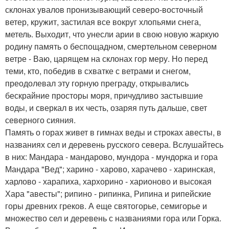
склонах увалов пронизывающий северо-восточный
ветер, кружит, застилая все вокруг хлопьями снега,
метель. Выходит, что унесли арии в свою новую жаркую
родину память о беспощадном, смертельном северном
ветре - Ваю, царящем на склонах гор меру. Но перед
теми, кто, победив в схватке с ветрами и снегом,
преодолевал эту горную преграду, открывались
бескрайние просторы моря, причудливо застывшие
воды, и сверкал в их честь, озаряя путь дальше, свет
северного сияния.
Память о горах живет в гимнах веды и строках авесты, в
названиях сел и деревень русского севера. Вслушайтесь
в них: Мандара - мандарово, мундора - мундорка и гора
Мандара "Вед"; харино - харово, харачево - харинская,
харлово - харапиха, хархорино - харионово и высокая
Хара "авесты"; рипино - рипинка, Рипина и рипейские
горы древних греков. А еще святогорье, семигорье и
множество сел и деревень с названиями гора или Горка.