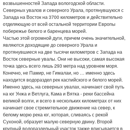
возвышенностей Запада вологодской области.
Северных увалов и северного Урала, протянувшуюся с
Запада на Восток на 3700 километров и действительно
отделяющую от всей остальной территории Европы
побережье белого и баренцева морей.
Частью этой огромной дуги, причем очень значительной,
являются доходящие до северного Урала и
протянувшиеся на две тысячи километров с Запада на
Восток северные увалы. Они не высоки, самая высокая
точка здесь всего лишь 293 метра над уровнем моря.
Конечно, не Памир, не Гималаи, но … именно здесь
находится водораздел рек каспийского и белого морей.
Именно здесь, на северных увалах, начинают свой путь
на юг Унжа и Ветлуга, Кама и Вятка - реки бассейна
великой волги, и всего в нескольких километрах от них
начинает свое стремительное движение на север, к
белому морю река юг, которая, сливаясь с рекой
Сухоной, образует малую северную двину. Второй
крупный водораздельный участок также вписывается в