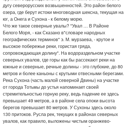
дугу северорусских возвышенностей. Это район белого
озера, где берут истоки многоводная шексна, текущая на
юг, а Онега и Сухона - к белому морю.
Что же такое северные увалы? "Увал … В Районе
Белого Моря, - как Сказано в"словаре народных
географических терминов" э. М. мурзаева, - крутое и
высокое побережье реки, гористая гряда,
сопровождающая долину". На водораздельном участке
северных увалов, где горы как бы рассекают реки на
южные и северные, речные долины - это глубокие, до 80
метров и более каньоны с крутыми отвесными берегами.
Река Сухона (часть малой северной Двины) на участке
от города Тотьмы до устья напоминает своей
стремительностью горную реку, ведь падение ее здесь
превышает 49 метров, а в районе села опоки высота
берегов превышает 80 метров. У Сухоны здесь около
130 притоков. Русла рек, текущих в районах северных
увалов, как правило, выложены чистым оранжево-