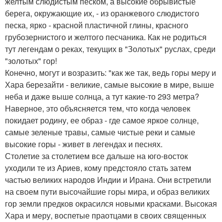
желтым слюдистым песком, а высокие обрывистые
берега, окружающие их, - из оранжевого слюдистого
песка, ярко - красной пластичной глины, красного
грубозернистого и желтого песчаника. Как не родиться
тут легендам о реках, текущих в "Золотых" руслах, среди
"золотых" гор!
Конечно, могут и возразить: "как же так, ведь горы меру и
Хара березайти - великие, самые высокие в мире, выше
неба и даже выше солнца, а тут какие-то 293 метра?
Наверное, это объясняется тем, что когда человек
покидает родину, ее образ - где самое яркое солнце,
самые зеленые травы, самые чистые реки и самые
высокие горы - живет в легендах и песнях.
Столетие за столетием все дальше на юго-восток
уходили те из Ариев, кому предстояло стать затем
частью великих народов Индии и Ирана. Они встретили
на своем пути высочайшие горы мира, и образ великих
гор земли предков окрасился новыми красками. Высокая
Хара и меру, воспетые праотцами в своих священных