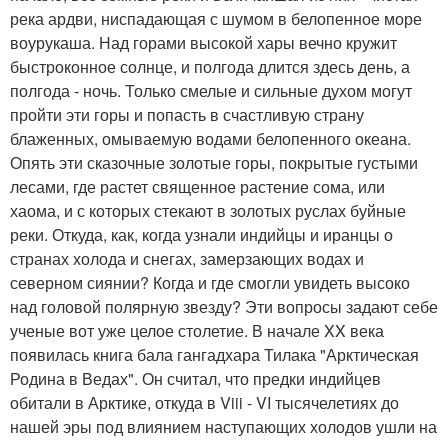
река ардви, ниспадающая с шумом в белопенное море
воурукаша. Над горами высокой хары вечно кружит
быстроконное солнце, и полгода длится здесь день, а
полгода - ночь. Только смелые и сильные духом могут
пройти эти горы и попасть в счастливую страну
блаженных, омываемую водами белопенного океана.
Опять эти сказочные золотые горы, покрытые густыми
лесами, где растет священное растение сома, или
хаома, и с которых стекают в золотых руслах буйные
реки. Откуда, как, когда узнали индийцы и иранцы о
странах холода и снегах, замерзающих водах и
северном сиянии? Когда и где смогли увидеть высоко
над головой полярную звезду? Эти вопросы задают себе
ученые вот уже целое столетие. В начале XX века
появилась книга бала гангадхара Тилака "Арктическая
Родина в Ведах". Он считал, что предки индийцев
обитали в Арктике, откуда в Viii - VI тысячелетиях до
нашей эры под влиянием наступающих холодов ушли на