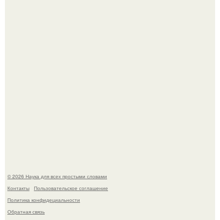
Автомобиль в центре Москвы загорелся.
Принцесса дании Изабелла пошла служить в армию.
© 2026 Наука для всех простыми словами
Контакты
Пользовательское соглашение
Политика конфидециальности
Обратная связь