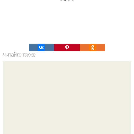
Читайте также
Лемурийцы атланты Кто они. Атланты, лемурийцы -
запретная археология.