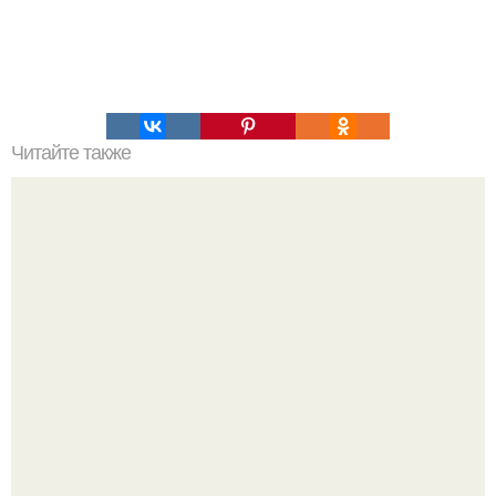
Читайте также
Лемурийцы атланты Кто они. Атланты, лемурийцы -
запретная археология.