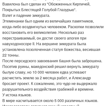
Вавилона был сделан из "Обожженных Кирпичей,
Покрытых Блестящей Голубой Глазурью".
Взлет и падение зиккурата.
Этеменанки был одним из величайших памятников,
когда-либо воздвигнутых человеком. Раскопки позволили
восстановить его великолепие. Несколько раз
перестраиваемый, он достиг своего апогея при
навуходоносоре II. На вершине зиккурата была
установлена позолоченная статуя божества, весившая
22 тонны.
После персидского завоевания башня была заброшена.
Посетив руины, македонский решил вернуть зиккурату
былую славу, но 10 000 человек едва успевают
расчистить землю за 2 месяца работ, и Александр
бросает проект. К сожалению, это чудо не выдержало
разрушительного воздействия грабежей и времени.
У истока языков.
В мире насчитывается около 5 000 различных языков.