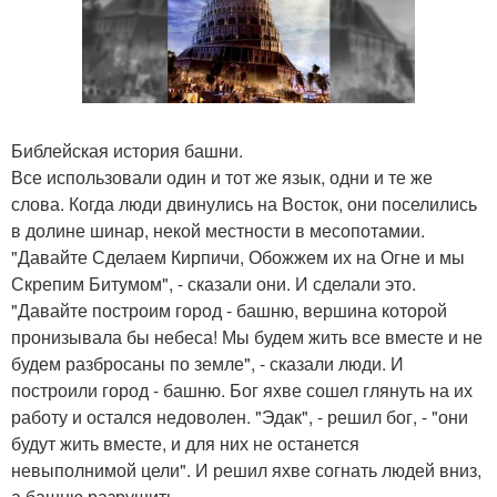
Библейская история башни.
Все использовали один и тот же язык, одни и те же
слова. Когда люди двинулись на Восток, они поселились
в долине шинар, некой местности в месопотамии.
"Давайте Сделаем Кирпичи, Обожжем их на Огне и мы
Скрепим Битумом", - сказали они. И сделали это.
"Давайте построим город - башню, вершина которой
пронизывала бы небеса! Мы будем жить все вместе и не
будем разбросаны по земле", - сказали люди. И
построили город - башню. Бог яхве сошел глянуть на их
работу и остался недоволен. "Эдак", - решил бог, - "они
будут жить вместе, и для них не останется
невыполнимой цели". И решил яхве согнать людей вниз,
а башню разрушить.