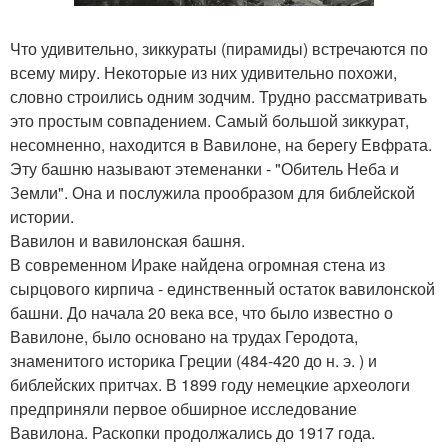
Что удивительно, зиккураты (пирамиды) встречаются по
всему миру. Некоторые из них удивительно похожи,
словно строились одним зодчим. Трудно рассматривать
это простым совпадением. Самый большой зиккурат,
несомненно, находится в Вавилоне, на берегу Евфрата.
Эту башню называют этеменанки - "Обитель Неба и
Земли". Она и послужила прообразом для библейской
истории.
Вавилон и вавилонская башня.
В современном Ираке найдена огромная стена из
сырцового кирпича - единственный остаток вавилонской
башни. До начала 20 века все, что было известно о
Вавилоне, было основано на трудах Геродота,
знаменитого историка Греции (484-420 до н. э. ) и
библейских притчах. В 1899 году немецкие археологи
предприняли первое обширное исследование
Вавилона. Раскопки продолжались до 1917 года.