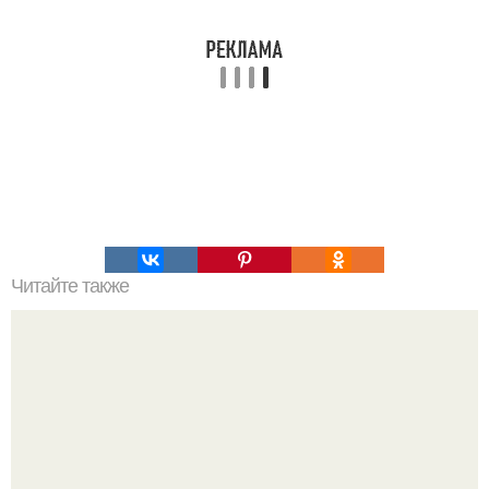
Читайте также
Величайший фараон древнего Египта рамсес II.