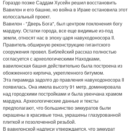
Гораздо позже Саддам Хусейн решил восстановить
Вавилон и его башню, но война в Ираке остановила этот
колоссальный проект.
Вавилон - "Дверь Бога", был центром поклонения богу
мардуку. Остатки города, все еще видимые из-под
земли, относят нас в эпоху царя навуходоносора II.
Правитель обширную реконструкцию гигантского
сооружения провел. Библейский рассказ полностью
согласуется с археологическими Находками,
вавилонская башня действительно была построена из
обожженного кирпича, укрепленного битумом.
Эта пирамида задолго до правления навуходоносора II
появилась. Она имела высоту 91 метр, доминировала
над городскими постройками и была увенчана храмом
мардука. Археологические данные и тексты
предполагают, что большинство зиккуратов были
окрашены в красивые тона, украшены глазурованной
плиткой и позолоченной резьбой.
В вавилонской надписи утверждается, что зиккурат