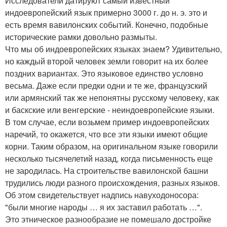
Исследователи датируют самый известный
индоевропейский язык примерно 3000 г. до н. э. это и
есть время вавилонских событий. Конечно, подобные
исторические рамки довольно размыты.
Что мы об индоевропейских языках знаем? Удивительно,
но каждый второй человек земли говорит на их более
поздних вариантах. Это языковое единство условно
весьма. Даже если предки одни и те же, французский
или армянский так же непонятны русскому человеку, как
и баскские или венгерские - неиндоевропейские языки.
В том случае, если возьмем пример индоевропейских
наречий, то окажется, что все эти языки имеют общие
корни. Таким образом, на оригинальном языке говорили
несколько тысячелетий назад, когда письменность еще
не зародилась. На строительстве вавилонской башни
трудились люди разного происхождения, разных языков.
Об этом свидетельствует надпись навуходоносора:
"были многие народы … я их заставил работать …".
Это этническое разнообразие не помешало достройке