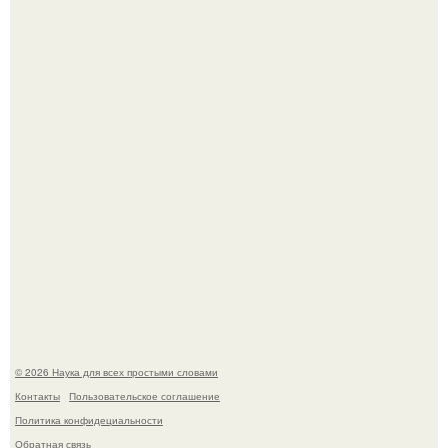
В Пскове археологи 800-летнее височное кольцо с
Балкан нашли.
Эти занятия старение мозга замедлили.
© 2026 Наука для всех простыми словами
Контакты
Пользовательское соглашение
Политика конфидециальности
Обратная связь