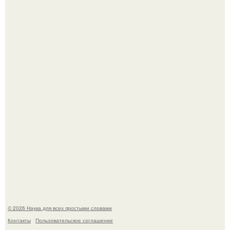
Высокая, стройная, с фарфоровой кожей и тонкими
аристократичными чертами, эль выглядит так, будто
сошла с полотна художника.
В России создали первый плазменный двигатель на
криптоне.
© 2026 Наука для всех простыми словами
Контакты
Пользовательское соглашение