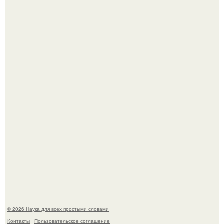
Опоссум - единственный сумчатый обитатель северной
америки.
Автомобиль в центре Москвы загорелся.
© 2026 Наука для всех простыми словами
Контакты
Пользовательское соглашение