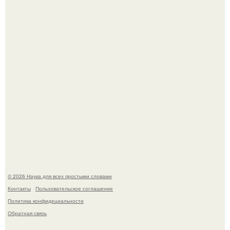
У вич и рака обнаружили одинаковый препятствующий
лечению механизм.
Пока вы читаете это, марсоход Curiosity поднимает
очередную порцию красной пыли. 6.
© 2026 Наука для всех простыми словами
Контакты
Пользовательское соглашение
Политика конфидециальности
Обратная связь