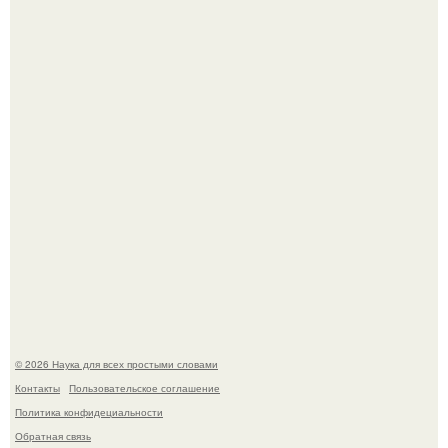
создатели фильма фактически построили одну из самых
точных визуальных моделей чёрной дыры.
На этом фото легендарный наклон форварда в
исполнении Майкла Джексона и его танцоров,
бросающий вызов возможностям человеческого тела.
© 2026 Наука для всех простыми словами
Контакты
Пользовательское соглашение
Политика конфидециальности
Обратная связь