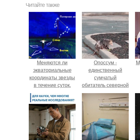
Читайте также
Меняются ли
Опоссум -
M
экваториальные
единственный
координаты звезды
сумчатый
в течение суток.
обитатель северной
Определение
америки.
географических
координат по
звездам.