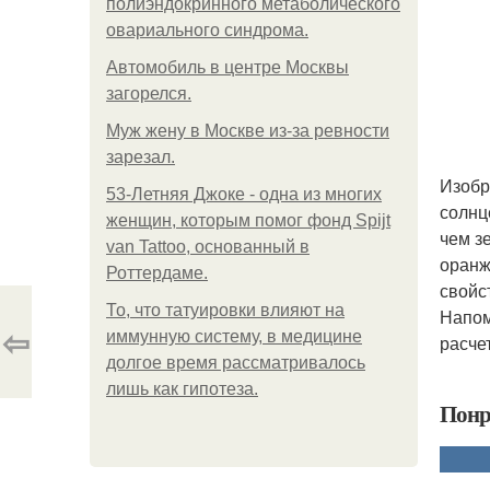
полиэндокринного метаболического
овариального синдрома.
Автомобиль в центре Москвы
загорелся.
Mуж жену в Москве из-за ревности
зарезал.
Изобр
53-Летняя Джоке - одна из многих
солнц
женщин, которым помог фонд Spijt
чем з
van Tattoo, основанный в
оранж
Роттердаме.
свойс
То, что татуировки влияют на
Напом
⇦
иммунную систему, в медицине
расче
долгое время рассматривалось
лишь как гипотеза.
Понр