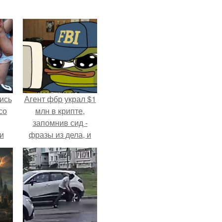
ись
Агент фбр украл $1
со
млн в крипте,
запомнив сид -
и
фразы из дела, и
всё
советовался с
Chatgpt, как их
о
потратить.
ган