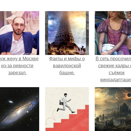
уж жену в Москве
Факты и мифы о
В сеть просочил
из-за ревности
вавилонской
свежие кадры 
зарезал.
башне.
съёмок
киноадаптаци
"Рапунцель", и 
внимание
моментальн
оказалось
приковано к Ти
крофт.