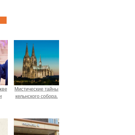
кве
Мистические тайны
и
кельнского собора.