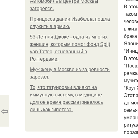
Автомобиль в центре Москвы
В это
загорелся.
таком
Принцесса дании Изабелла пошла
челов
служить в армию.
в жиз
брака
53-Летняя Джоке - одна из многих
Япони
женщин, которым помог фонд Spijt
"Иници
van Tattoo, основанный в
В это
Роттердаме.
"Посв
Mуж жену в Москве из-за ревности
рамка
зарезал.
мучит
"Круг 
То, что татуировки влияют на
Этот 
иммунную систему, в медицине
до мо
долгое время рассматривалось
⇦
семья
лишь как гипотеза.
умерш
ритуа
пораз