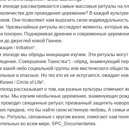
м эпизоде рассматриваются самые массовые ритуалы на пл
 количестве для проведения церемонии? В каждой культуре
еком. Они позволяют нам выразить свою индивидуальность,
ни. Чрезвычайные ритуалы исследуют моменты, которые мы
 и похорон. Подчеркивая древние и современные церемони
и до джунглей новой Гвинеи.
ация / Initiation".
м эпизоде мы обряды инициации изучим. Эти ритуалы могут 
ящение, Совершение Таинства") - обряд, знаменующий пер
х какой-либо социальной группы или мистического общест
ельные и опасные. Но тех кто их не испугается, ожидает нов
Жизни / Circle of Life".
эпизод рассказывает о том, как разные культуры отмечают 
гилы. Мы изучим необычные церемонии, знаменующих рожде
 проводит священные ритуал, призванный защитить новоро
их предков, что бы найти свою истинную любовь. А семьи
лы. Ритуалы, связанные с кругом жизни, помогают нам поня
ительных во всем мире. SPC_Documentaries.