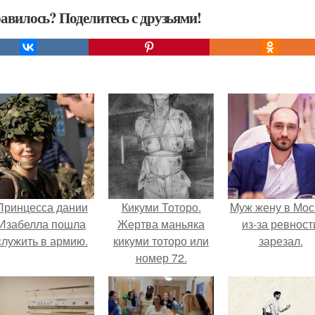
авилось? Поделитесь с друзьями!
Принцесса дании
Кикуми Тоторо.
Mуж жену в Мос
Изабелла пошла
Жертва маньяка
из-за ревност
служить в армию.
кикуми тоторо или
зарезал.
номер 72.