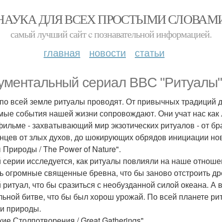
НАУКА ДЛЯ ВСЕХ ПРОСТЫМИ СЛОВАМ
самый лучший сайт c познавательной информацией.
главная
новости
статьи
ументальный сериал BBC "Ритуалы" 
по всей земле ритуалы проводят. От привычных традиций 
мые события нашей жизни сопровождают. Они учат нас как л
фильме - захватывающий мир экзотических ритуалов - от б
нцев от злых духов, до шокирующих обрядов инициации но
 Природы / The Power of Nature".
й серии исследуется, как ритуалы повлияли на наше отнош
ь огромные священные бревна, что бы заново отстроить д
 ритуал, что бы сразиться с необузданной силой океана. А 
льной битве, что бы был хорош урожай. По всей планете ри
и природы.
кие Столпотворения / Great Gatherings".