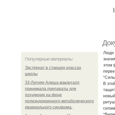
Дoк
Люди 
значи
Популярные материалы
этом 
Экстернат в старших классах
перве
школы
"Силы
33-Летняя Алиша макдугалл
В это
принимала препараты для
тащит
похудения на фоне
новый
полиэндокринного метаболического
ритуа
овариального синдрома.
силам
"Вели