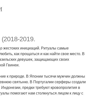
И
(2018-2019.
до жестоких инициаций. Ритуалы самые
юбить, как прощаться и как найти свое место. В
разильских девушек, защищающих своих
вой Гвинеи.
ение к природе. В Японии тысячи мужчин должны
ревнюю святыню. В Португалии серферы создали
в Индонезии, предки требуют кровопролития в
туалы помогают нам столкнуться лицом к лицу с