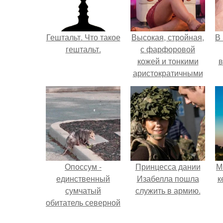
Гештальт. Что такое
Высокая, стройная,
В
гештальт.
с фарфоровой
кожей и тонкими
в
аристократичными
чертами, эль
выглядит так, будто
сошла с полотна
художника.
Опоссум -
Принцесса дании
М
единственный
Изабелла пошла
к
сумчатый
служить в армию.
обитатель северной
америки.