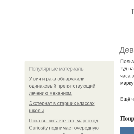
Дев
Польз
зуд на
Популярные материалы
часа 
У вич и рака обнаружили
марку
одинаковый препятствующий
лечению механизм.
Ещё ч
Экстернат в старших классах
школы
Понр
Пока вы читаете это, марсоход
Curiosity поднимает очередную