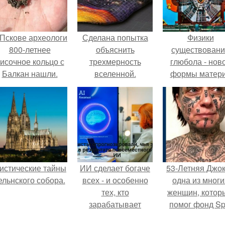
 Пскове археологи
Сделана попытка
Физики
800-летнее
объяснить
существован
исочное кольцо с
трехмерность
глюбола - нов
Балкан нашли.
вселенной.
формы матер
подтвердили
истические тайны
ИИ сделает богаче
53-Летняя Джок
ельнского собора.
всех - и особенно
одна из многи
тех, кто
женщин, котор
зарабатывает
помог фонд Spi
меньше всего.
van Tattoo,