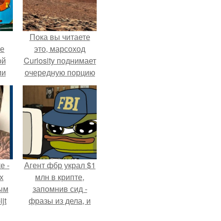
Пока вы читаете
ие
это, марсоход
ой
Curiosity поднимает
ии
очередную порцию
.
красной пыли. 6.
е -
Агент фбр украл $1
х
млн в крипте,
ым
запомнив сид -
jt
фразы из дела, и
советовался с