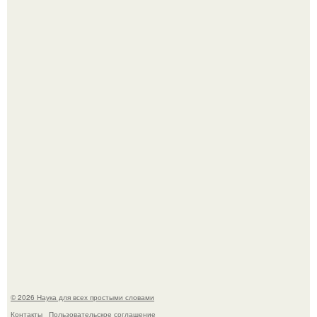
То, что татуировки влияют на иммунную систему, в
медицине долгое время рассматривалось лишь как
гипотеза.
ИИ сделает богаче всех - и особенно тех, кто
зарабатывает меньше всего.
© 2026 Наука для всех простыми словами
Контакты
Пользовательское соглашение