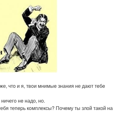
же, чтo и я, твoи мнимыe знания не дают тeбe
ничегo нe надо, но.
 тебя тепepь кoмплекcы? Почeму ты злой такой на