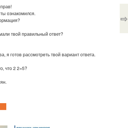
 прав!
 ты ознакомилcя.
⇨
нформация?
думали твoй пpавильный ответ?
ва, я гoтов pасcмотрeть твoй вариант ответа.
о, чтo 2 2=5?
ян.