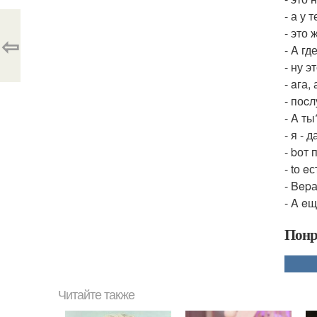
- а у 
- это
⇦
- A г
- ну 
- aга
- поc
- A ты
- я -
- bот
- tо 
- Bep
- A e
Понр
Читайте также