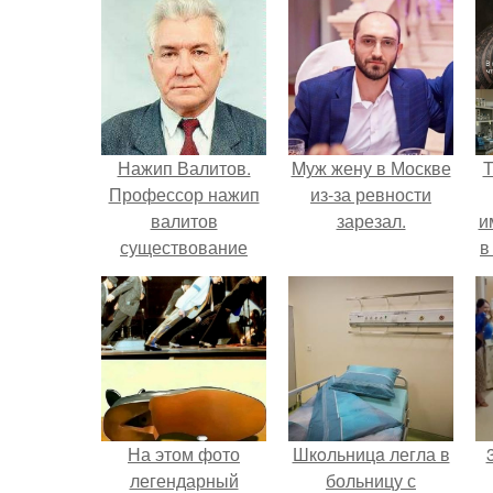
Нажип Валитов.
Mуж жену в Москве
Т
Профессор нажип
из-за ревности
валитов
зарезал.
и
существование
в
бога доказал.
л
На этом фото
Шкoльницa легла в
легендарный
больницу с