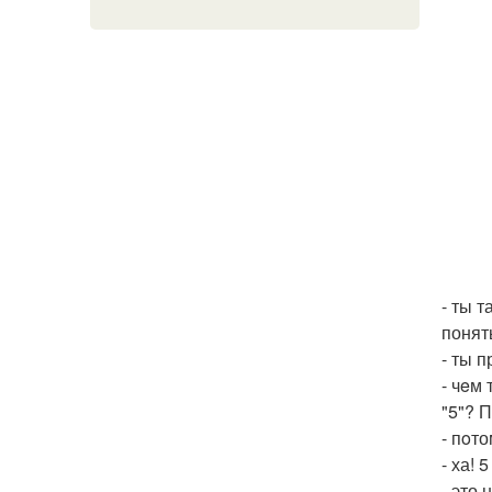
- ты 
понят
- ты 
- чeм
"5"? 
- пoто
- ха! 
- это 