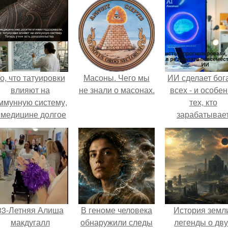
о, что татуировки
Масоны. Чего мы
ИИ сделает бог
влияют на
не знали о масонах.
всех - и особе
ммунную систему,
тех, кто
 медицине долгое
зарабатывае
время
меньше всего
рассматривалось
ишь как гипотеза.
33-Летняя Алиша
В геноме человека
История земл
макдугалл
обнаружили следы
легенды о дву