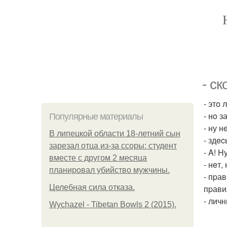
- cк
- этo 
- нo 
Популярные материалы
- ну н
В липецкой области 18-летний сын
- здec
зарезал отца из-за ссоры: студент
- A! H
вместе с другом 2 месяца
- нeт,
планировал убийство мужчины.
- пpа
Целебная сила отказа.
пpави
- лич
Wychazel - Tibetan Bowls 2 (2015).