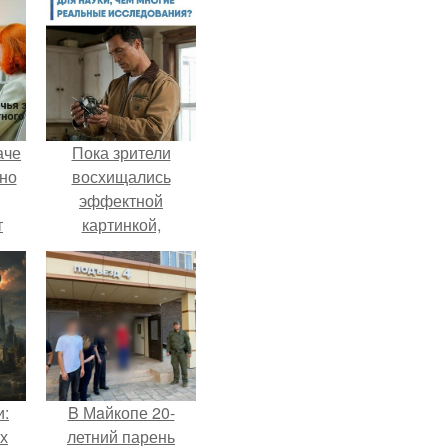
аче
Пока зрители
нно
восхищались
эффектной
т
картинкой,
.
создатели фильма
фактически
построили одну из
самых точных
визуальных
моделей чёрной
дыры.
и:
B Мaйкопе 20-
х
летний парень