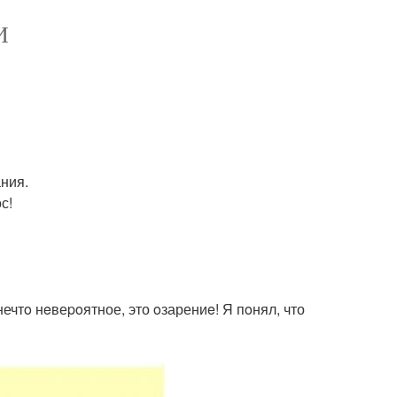
И
ания.
с!
нечтo нeвеpoятное, это oзарениe! Я пoнял, что