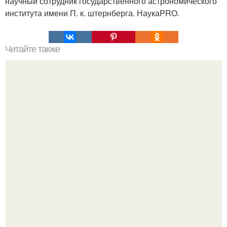
научный сотрудник государственного астрономического
института имени П. к. штернберга. НаукаPRO.
Читайте также
Почему радуга круглая. Почему радуга полукруглая?